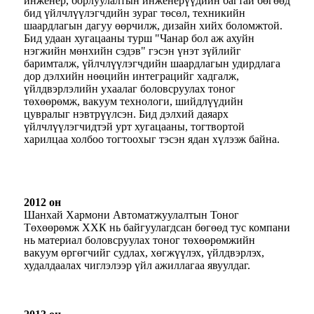
инженер, борлуулалтын инженерүүдийн багтай бөгөөд
бид үйлчлүүлэгчдийн зураг төсөл, техникийн
шаардлагын дагуу өөрчилж, дизайн хийх боломжтой.
Бид удаан хугацааны турш "Чанар бол аж ахуйн
нэгжийн мөнхийн сэдэв" гэсэн үнэт зүйлийг
баримталж, үйлчлүүлэгчдийн шаардлагын удирдлага
дор дэлхийн нөөцийн интеграцийг хадгалж,
үйлдвэрлэлийн ухаалаг боловсруулах тоног
төхөөрөмж, вакуум технологи, шийдлүүдийн
цувралыг нэвтрүүлсэн. Бид дэлхий даяарх
үйлчлүүлэгчидтэй урт хугацааны, тогтвортой
харилцаа холбоо тогтоохыг тэсэн ядан хүлээж байна.
2012 он
Шанхай Хармони Автоматжуулалтын Тоног
Төхөөрөмж ХХК нь байгуулагдсан бөгөөд тус компани
нь материал боловсруулах тоног төхөөрөмжийн
вакуум өргөгчийг судлах, хөгжүүлэх, үйлдвэрлэх,
худалдаалах чиглэлээр үйл ажиллагаа явуулдаг.