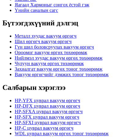
Яагаад Хармоныг сонгох ёстой гэж
Үнийн саналын сагс
Бүтээгдэхүүний дэлгэц
Металл хуудас вакуум өргөгч
Шил өргөгч вакуум өргөгч
Гүн шил боловсруулах вакуум өргөгч
Ороомог вакуум өргөх төхөөрөмж
Нийлмэл хуудас вакуум өргөх төхөөрөмж
Чулуун вакуум өргөх төхөөрөмж
Захиалгат вакуум өргөх тоног төхөөрөмж
Вакуум өргөгчийг дэмжих тоног төхөөрөмж
Салбарын хэрэглээ
HP-YFX цуврал вакуум өргөгч
HP-DFX цуврал вакуум өргөгч
HP-SFXA цуврал вакуум өргөгч
HP-SFX цуврал вакуум өргөгч
HP-SFXI цуврал вакуум өргөгч
HP-C цуврал вакуум өргөгч
WDL цуврал вакуум өргөх тоног төхөөрөмж