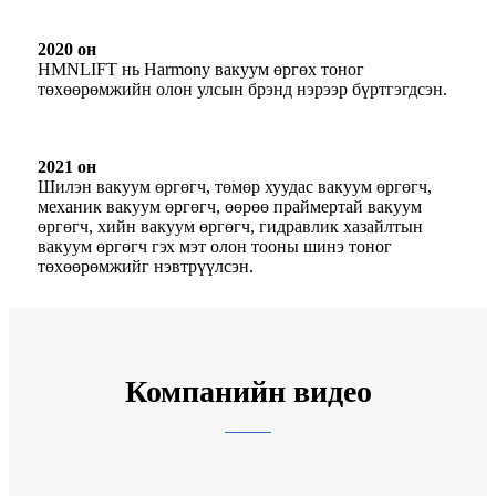
2020 он
HMNLIFT нь Harmony вакуум өргөх тоног
төхөөрөмжийн олон улсын брэнд нэрээр бүртгэгдсэн.
2021 он
Шилэн вакуум өргөгч, төмөр хуудас вакуум өргөгч,
механик вакуум өргөгч, өөрөө праймертай вакуум
өргөгч, хийн вакуум өргөгч, гидравлик хазайлтын
вакуум өргөгч гэх мэт олон тооны шинэ тоног
төхөөрөмжийг нэвтрүүлсэн.
Компанийн видео