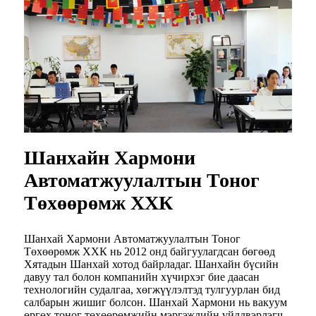
Шанхайн Хармони
Автоматжуулалтын Тоног
Төхөөрөмж ХХК
Шанхай Хармони Автоматжуулалтын Тоног
Төхөөрөмж ХХК нь 2012 онд байгуулагдсан бөгөөд
Хятадын Шанхай хотод байрладаг. Шанхайн бүсийн
давуу тал болон компанийн хүчирхэг бие даасан
технологийн судалгаа, хөгжүүлэлтэд тулгуурлан бид
салбарын жишиг болсон. Шанхай Хармони нь вакуум
өргөх тоног төхөөрөмжийн мэргэжлийн үйлдвэрлэгч