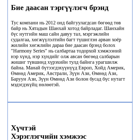
Бие даасан тэргүүлэгч брэнд
Тус компани нь 2012 онд байгуулагдсан бөгөөд төв
байр нь Хятадын Шанхай хотод байрладаг. Шанхайн
бүс нутгийн маш сайн давуу тал, мэргэжлийн
судалгаа, хөгжүүлэлтийн багт түшиглэн арван хоёр
жилийн хөгжлийн дараа бие даасан брэнд болох
"Harmony Series" нь салбартаа тодорхой хэмжээний
нэр хүнд, нэр хүндийг олж авсан бөгөөд салбарын
жишиг түвшинд хүрэхийн тулд байнга урагшилж
байна. Манай бүтээгдэхүүнүүд Европ, Хойд Америк,
Өмнөд Америк, Австрали, Зүүн Ази, Өмнөд Ази,
Баруун Ази, Зүүн Өмнөд Ази болон бусад бүс нутагт
мэдэгдэхүйц нөлөөтэй.
Хүчтэй
Хэрэглэгчийн хэмжээс