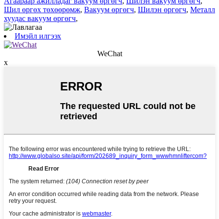
Агаараар ажилладаг вакуум өргөгч
,
Шилэн вакуум өргөгч
,
Шил өргөх төхөөрөмж
,
Вакуум өргөгч
,
Шилэн өргөгч
,
Металл
хуудас вакуум өргөгч
,
Имэйл илгээх
WeChat
x