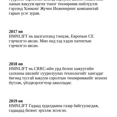
ханын вакуум өргөх тоног төхөөрөмж нийлүүлэх
гэрээнд Хонконг Жучен Инженеринг компанитай
гарын үсэг зурав.
2017 он
HMNLIFT нь шалгалтанд тэнцэж, Европын CE
гэрчилгээ авсан. Мөн онд хэд хэдэн патентын
гэрчилгээ авсан.
2018 он
HMNLIFT нь CRRC-ийн урд болон хажуугийн
салхины шилийг суурилуулах технологийг хангадаг
бөгөөд тусгай вакуум соролтын төхөөрөмжийг зохион
бүтээж, үйлдвэрлэгчээр ажилладаг.
2019 он
HMNLIFT Гадаад худалдааны газар байгуулагдаж,
гадаадад бизнес эрхэлж эхэлсэн.