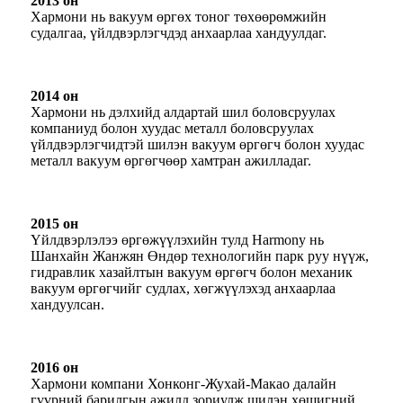
2013 он
Хармони нь вакуум өргөх тоног төхөөрөмжийн
судалгаа, үйлдвэрлэгчдэд анхаарлаа хандуулдаг.
2014 он
Хармони нь дэлхийд алдартай шил боловсруулах
компаниуд болон хуудас металл боловсруулах
үйлдвэрлэгчидтэй шилэн вакуум өргөгч болон хуудас
металл вакуум өргөгчөөр хамтран ажилладаг.
2015 он
Үйлдвэрлэлээ өргөжүүлэхийн тулд Harmony нь
Шанхайн Жанжян Өндөр технологийн парк руу нүүж,
гидравлик хазайлтын вакуум өргөгч болон механик
вакуум өргөгчийг судлах, хөгжүүлэхэд анхаарлаа
хандуулсан.
2016 он
Хармони компани Хонконг-Жухай-Макао далайн
гүүрний барилгын ажилд зориулж шилэн хөшигний