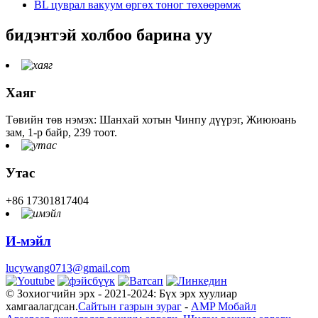
BL цуврал вакуум өргөх тоног төхөөрөмж
бидэнтэй холбоо барина уу
Хаяг
Төвийн төв нэмэх: Шанхай хотын Чинпу дүүрэг, Жиююань
зам, 1-р байр, 239 тоот.
Утас
+86 17301817404
И-мэйл
lucywang0713@gmail.com
© Зохиогчийн эрх - 2021-2024: Бүх эрх хуулиар
хамгаалагдсан.
Сайтын газрын зураг
-
AMP Мобайл