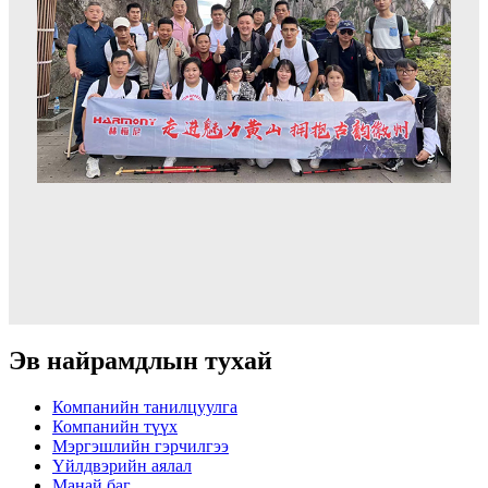
Эв найрамдлын тухай
Компанийн танилцуулга
Компанийн түүх
Мэргэшлийн гэрчилгээ
Үйлдвэрийн аялал
Манай баг