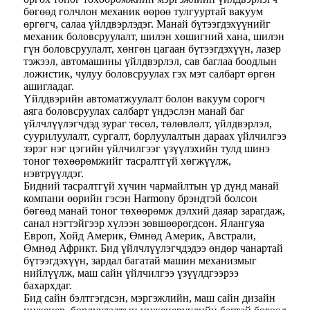
бөгөөд голчлон механик өөрөө тулгууртай вакуум
өргөгч, салаа үйлдвэрлэдэг. Манай бүтээгдэхүүнийг
механик боловсруулалт, шилэн хөшигний хана, шилэн
гүн боловсруулалт, хөнгөн цагаан бүтээгдэхүүн, лазер
тэжээл, автомашины үйлдвэрлэл, сав баглаа боодлын
ложистик, чулуу боловсруулах гэх мэт салбарт өргөн
ашигладаг.
Үйлдвэрийн автоматжуулалт болон вакуум сорогч
аяга боловсруулах салбарт үндэслэн манай баг
үйлчлүүлэгчдэд зураг төсөл, төлөвлөлт, үйлдвэрлэл,
суурилуулалт, сургалт, борлуулалтын дараах үйлчилгээ
зэрэг нэг цэгийн үйлчилгээг үзүүлэхийн тулд шинэ
тоног төхөөрөмжийг тасралтгүй хөгжүүлж,
нэвтрүүлдэг.
Бидний тасралтгүй хүчин чармайлтын үр дүнд манай
компани өөрийн гэсэн Harmony брэндтэй болсон
бөгөөд манай тоног төхөөрөмж дэлхий даяар зарагдаж,
санал нэгтэйгээр хүлээн зөвшөөрөгдсөн. Ялангуяа
Европ, Хойд Америк, Өмнөд Америк, Австрали,
Өмнөд Африкт. Бид үйлчлүүлэгчдэдээ өндөр чанартай
бүтээгдэхүүн, зардал багатай машин механизмыг
нийлүүлж, маш сайн үйлчилгээ үзүүлдгээрээ
бахархдаг.
Бид сайн бэлтгэгдсэн, мэргэжлийн, маш сайн дизайн