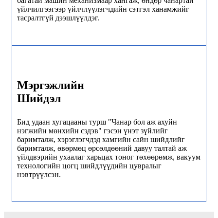
багатай машин механизмаар хангаж, өндөр чанартай
үйлчилгээгээр үйлчлүүлэгчдийн сэтгэл ханамжийг
тасралтгүй дээшлүүлдэг.
Мэргэжлийн
Шийдэл
Бид удаан хугацааны турш "Чанар бол аж ахуйн
нэгжийн мөнхийн сэдэв" гэсэн үнэт зүйлийг
баримталж, хэрэглэгчдэд хамгийн сайн шийдлийг
баримталж, өвөрмөц өрсөлдөөний давуу талтай аж
үйлдвэрийн ухаалаг харьцах тоног төхөөрөмж, вакуум
технологийн цогц шийдлүүдийн цувралыг
нэвтрүүлсэн.