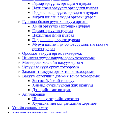
Гараар эргүүлэх эргэлдэгч цуврал
Цахилгаан эргүүлэх эргэлдэгч цуврал
Гидравлик эргүүлэх эргэлдэгч цуврал
Муруй шилэн вакуум өргөгч цуврал
Гүн шил боловсруулах вакуум өргөгч
Хийн эргүүлэх (эргэлдэх) цуврал
Гараар эргүүлэх цуврал
Цахилгаан флип цуврал
Гидравлик эргүүлэг цуврал
Муруй шилэн гүн боловсруулалтын вакуум
өргөх цуврал
Ороомог вакуум өргөх төхөөрөмж
Нийлмэл хуудас вакуум өргөх төхөөрөмж
Мөгөөрсөн хоолойн вакуум өргөгч
Чулуун вакуум өргөх төхөөрөмж
Захиалгат вакуум өргөх тоног төхөөрөмж
Вакуум өргөгчийг дэмжих тоног төхөөрөмж
Зогсож буй жиб тогоруу
Хананд суурилуулсан жиб кранууд
Дээврийн гантри кран
Аппликейшн
Шилэн үзэгдлийн хэрэглээ
Хуудасны металл үзэгдлийн хэрэглээ
Үнийн саналын сагс
Хамтын ажиллагаанд нэгдээрэй