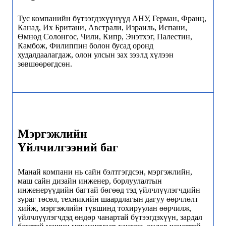
Тус компанийн бүтээгдэхүүнүүд АНУ, Герман, Франц,
Канад, Их Британи, Австрали, Израиль, Испани,
Өмнөд Солонгос, Чили, Кипр, Энэтхэг, Палестин,
Камбож, Филиппин болон бусад оронд
худалдаалагдаж, олон улсын зах зээлд хүлээн
зөвшөөрөгдсөн.
Мэргэжлийн
Үйлчилгээний баг
Манай компани нь сайн бэлтгэгдсэн, мэргэжлийн,
маш сайн дизайн инженер, борлуулалтын
инженерүүдийн багтай бөгөөд тэд үйлчлүүлэгчдийн
зураг төсөл, техникийн шаардлагын дагуу өөрчлөлт
хийж, мэргэжлийн түвшинд тохируулан өөрчилж,
үйлчлүүлэгчдэд өндөр чанартай бүтээгдэхүүн, зардал