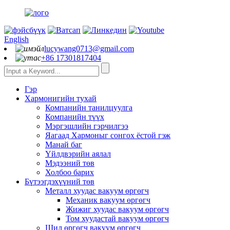
English
lucywang0713@gmail.com
+86 17301817404
Гэр
Хармонигийн тухай
Компанийн танилцуулга
Компанийн түүх
Мэргэшлийн гэрчилгээ
Яагаад Хармоныг сонгох ёстой гэж
Манай баг
Үйлдвэрийн аялал
Мэдээний төв
Холбоо барих
Бүтээгдэхүүний төв
Металл хуудас вакуум өргөгч
Механик вакуум өргөгч
Жижиг хуудас вакуум өргөгч
Том хуудастай вакуум өргөгч
Шил өргөгч вакуум өргөгч