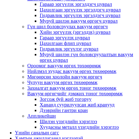
Гараар эргүүлэх эргэлдэгч цуврал
Цахилгаан эргүүлэх эргэлдэгч цуврал
Гидравлик эргүүлэх эргэлдэгч цуврал
Муруй шилэн вакуум өргөгч цуврал
Гүн шил боловсруулах вакуум өргөгч
Хийн эргүүлэх (эргэлдэх) цуврал
Гараар эргүүлэх цуврал
Цахилгаан флип цуврал
Гидравлик эргүүлэг цуврал
Муруй шилэн гүн боловсруулалтын вакуум
өргөх цуврал
Ороомог вакуум өргөх төхөөрөмж
Нийлмэл хуудас вакуум өргөх төхөөрөмж
Мөгөөрсөн хоолойн вакуум өргөгч
Чулуун вакуум өргөх төхөөрөмж
Захиалгат вакуум өргөх тоног төхөөрөмж
Вакуум өргөгчийг дэмжих тоног төхөөрөмж
Зогсож буй жиб тогоруу
Хананд суурилуулсан жиб кранууд
Дээврийн гантри кран
Аппликейшн
Шилэн үзэгдлийн хэрэглээ
Хуудасны металл үзэгдлийн хэрэглээ
Үнийн саналын сагс
Хамтын ажиллагаанд нэгдээрэй