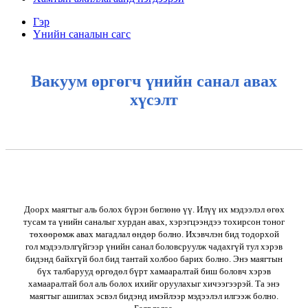
Гэр
Үнийн саналын сагс
Вакуум өргөгч үнийн санал авах
хүсэлт
Доорх маягтыг аль болох бүрэн бөглөнө үү. Илүү их мэдээлэл өгөх
тусам та үнийн саналыг хурдан авах, хэрэгцээндээ тохирсон тоног
төхөөрөмж авах магадлал өндөр болно. Ихэвчлэн бид тодорхой
гол мэдээлэлгүйгээр үнийн санал боловсруулж чадахгүй тул хэрэв
бидэнд байхгүй бол бид тантай холбоо барих болно. Энэ маягтын
бүх талбарууд өргөдөл бүрт хамааралтай биш боловч хэрэв
хамааралтай бол аль болох ихийг оруулахыг хичээгээрэй. Та энэ
маягтыг ашиглах эсвэл бидэнд имэйлээр мэдээлэл илгээж болно.