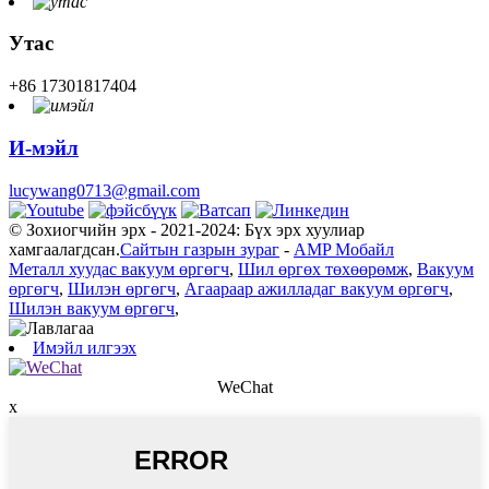
Утас
+86 17301817404
И-мэйл
lucywang0713@gmail.com
© Зохиогчийн эрх - 2021-2024: Бүх эрх хуулиар
хамгаалагдсан.
Сайтын газрын зураг
-
AMP Мобайл
Металл хуудас вакуум өргөгч
,
Шил өргөх төхөөрөмж
,
Вакуум
өргөгч
,
Шилэн өргөгч
,
Агаараар ажилладаг вакуум өргөгч
,
Шилэн вакуум өргөгч
,
Имэйл илгээх
WeChat
x