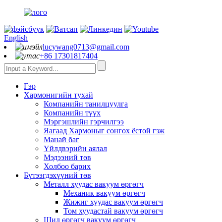
English
lucywang0713@gmail.com
+86 17301817404
Гэр
Хармонигийн тухай
Компанийн танилцуулга
Компанийн түүх
Мэргэшлийн гэрчилгээ
Яагаад Хармоныг сонгох ёстой гэж
Манай баг
Үйлдвэрийн аялал
Мэдээний төв
Холбоо барих
Бүтээгдэхүүний төв
Металл хуудас вакуум өргөгч
Механик вакуум өргөгч
Жижиг хуудас вакуум өргөгч
Том хуудастай вакуум өргөгч
Шил өргөгч вакуум өргөгч