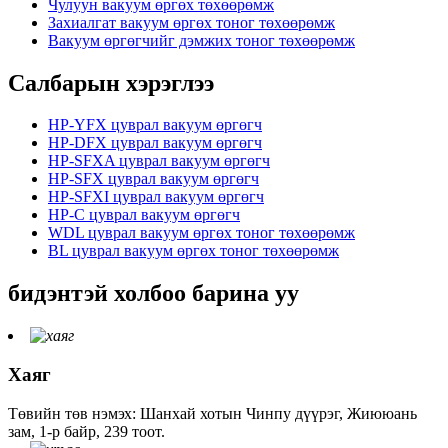
Чулуун вакуум өргөх төхөөрөмж
Захиалгат вакуум өргөх тоног төхөөрөмж
Вакуум өргөгчийг дэмжих тоног төхөөрөмж
Салбарын хэрэглээ
HP-YFX цуврал вакуум өргөгч
HP-DFX цуврал вакуум өргөгч
HP-SFXA цуврал вакуум өргөгч
HP-SFX цуврал вакуум өргөгч
HP-SFXI цуврал вакуум өргөгч
HP-C цуврал вакуум өргөгч
WDL цуврал вакуум өргөх тоног төхөөрөмж
BL цуврал вакуум өргөх тоног төхөөрөмж
бидэнтэй холбоо барина уу
Хаяг
Төвийн төв нэмэх: Шанхай хотын Чинпу дүүрэг, Жиююань
зам, 1-р байр, 239 тоот.