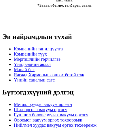
Баярлалаа.
*Заавал бөглөх талбарыг заана
Эв найрамдлын тухай
Компанийн танилцуулга
Компанийн түүх
Мэргэшлийн гэрчилгээ
Үйлдвэрийн аялал
Манай баг
Яагаад Хармоныг сонгох ёстой гэж
Үнийн саналын сагс
Бүтээгдэхүүний дэлгэц
Металл хуудас вакуум өргөгч
Шил өргөгч вакуум өргөгч
Гүн шил боловсруулах вакуум өргөгч
Ороомог вакуум өргөх төхөөрөмж
Нийлмэл хуудас вакуум өргөх төхөөрөмж