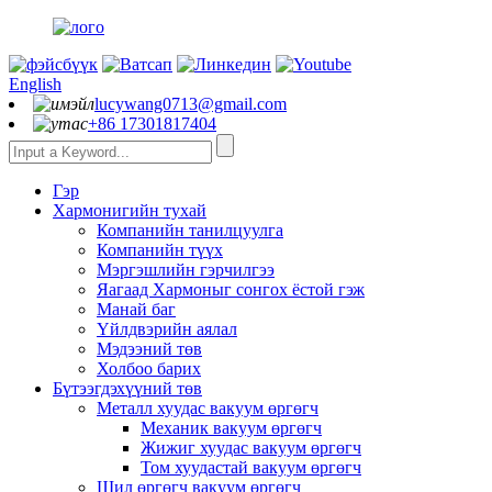
English
lucywang0713@gmail.com
+86 17301817404
Гэр
Хармонигийн тухай
Компанийн танилцуулга
Компанийн түүх
Мэргэшлийн гэрчилгээ
Яагаад Хармоныг сонгох ёстой гэж
Манай баг
Үйлдвэрийн аялал
Мэдээний төв
Холбоо барих
Бүтээгдэхүүний төв
Металл хуудас вакуум өргөгч
Механик вакуум өргөгч
Жижиг хуудас вакуум өргөгч
Том хуудастай вакуум өргөгч
Шил өргөгч вакуум өргөгч