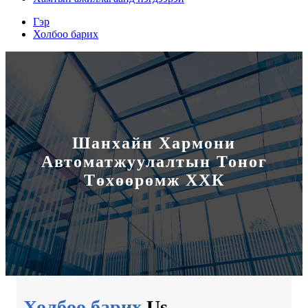
Гэр
Холбоо барих
Шанхайн Хармони
Автоматжуулалтын Тоног
Төхөөрөмж ХХК
Холбоо барих
Us