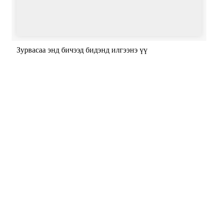
Зурвасаа энд бичээд бидэнд илгээнэ үү