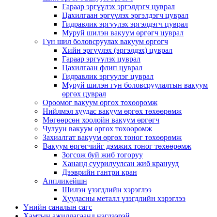
Гараар эргүүлэх эргэлдэгч цуврал
Цахилгаан эргүүлэх эргэлдэгч цуврал
Гидравлик эргүүлэх эргэлдэгч цуврал
Муруй шилэн вакуум өргөгч цуврал
Гүн шил боловсруулах вакуум өргөгч
Хийн эргүүлэх (эргэлдэх) цуврал
Гараар эргүүлэх цуврал
Цахилгаан флип цуврал
Гидравлик эргүүлэг цуврал
Муруй шилэн гүн боловсруулалтын вакуум
өргөх цуврал
Ороомог вакуум өргөх төхөөрөмж
Нийлмэл хуудас вакуум өргөх төхөөрөмж
Мөгөөрсөн хоолойн вакуум өргөгч
Чулуун вакуум өргөх төхөөрөмж
Захиалгат вакуум өргөх тоног төхөөрөмж
Вакуум өргөгчийг дэмжих тоног төхөөрөмж
Зогсож буй жиб тогоруу
Хананд суурилуулсан жиб кранууд
Дээврийн гантри кран
Аппликейшн
Шилэн үзэгдлийн хэрэглээ
Хуудасны металл үзэгдлийн хэрэглээ
Үнийн саналын сагс
Хамтын ажиллагаанд нэгдээрэй