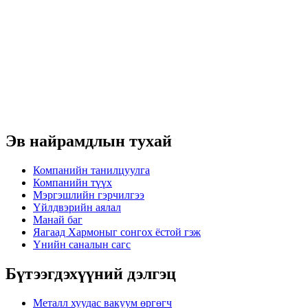
Эв найрамдлын тухай
Компанийн танилцуулга
Компанийн түүх
Мэргэшлийн гэрчилгээ
Үйлдвэрийн аялал
Манай баг
Яагаад Хармоныг сонгох ёстой гэж
Үнийн саналын сагс
Бүтээгдэхүүний дэлгэц
Металл хуудас вакуум өргөгч