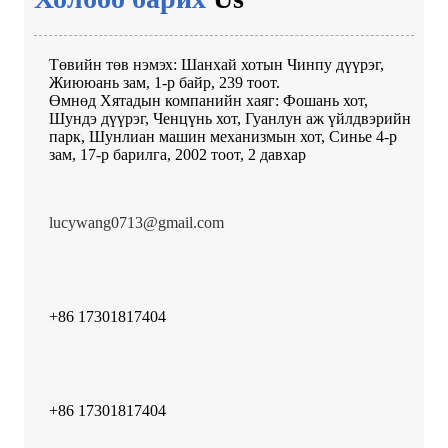
Төвийн төв нэмэх: Шанхай хотын Чинпу дүүрэг,
Жиююань зам, 1-р байр, 239 тоот.
Өмнөд Хятадын компанийн хаяг: Фошань хот,
Шундэ дүүрэг, Ченцүнь хот, Гуанлун аж үйлдвэрийн
парк, Шунлиан машин механизмын хот, Синье 4-р
зам, 17-р барилга, 2002 тоот, 2 давхар
lucywang0713@gmail.com
+86 17301817404
+86 17301817404