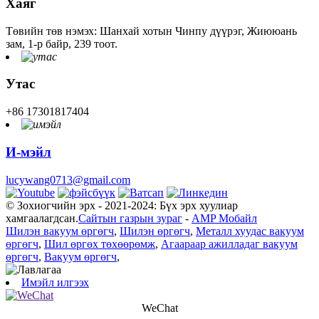
Хаяг
Төвийн төв нэмэх: Шанхай хотын Чинпу дүүрэг, Жиююань
зам, 1-р байр, 239 тоот.
Утас
+86 17301817404
И-мэйл
lucywang0713@gmail.com
© Зохиогчийн эрх - 2021-2024: Бүх эрх хуулиар
хамгаалагдсан.
Сайтын газрын зураг
-
AMP Мобайл
Шилэн вакуум өргөгч
,
Шилэн өргөгч
,
Металл хуудас вакуум
өргөгч
,
Шил өргөх төхөөрөмж
,
Агаараар ажилладаг вакуум
өргөгч
,
Вакуум өргөгч
,
Имэйл илгээх
WeChat