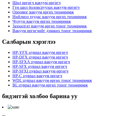
Шил өргөгч вакуум өргөгч
Гүн шил боловсруулах вакуум өргөгч
Ороомог вакуум өргөх төхөөрөмж
Нийлмэл хуудас вакуум өргөх төхөөрөмж
Чулуун вакуум өргөх төхөөрөмж
Захиалгат вакуум өргөх тоног төхөөрөмж
Вакуум өргөгчийг дэмжих тоног төхөөрөмж
Салбарын хэрэглээ
HP-YFX цуврал вакуум өргөгч
HP-DFX цуврал вакуум өргөгч
HP-SFXA цуврал вакуум өргөгч
HP-SFX цуврал вакуум өргөгч
HP-SFXI цуврал вакуум өргөгч
HP-C цуврал вакуум өргөгч
WDL цуврал вакуум өргөх тоног төхөөрөмж
BL цуврал вакуум өргөх тоног төхөөрөмж
бидэнтэй холбоо барина уу