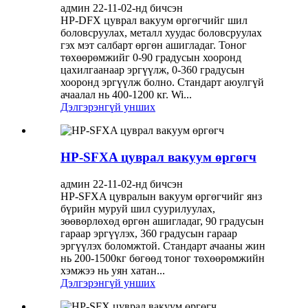
админ 22-11-02-нд бичсэн
HP-DFX цуврал вакуум өргөгчийг шил
боловсруулах, металл хуудас боловсруулах
гэх мэт салбарт өргөн ашигладаг. Тоног
төхөөрөмжийг 0-90 градусын хооронд
цахилгаанаар эргүүлж, 0-360 градусын
хооронд эргүүлж болно. Стандарт аюулгүй
ачаалал нь 400-1200 кг. Wi...
Дэлгэрэнгүй унших
HP-SFXA цуврал вакуум өргөгч
админ 22-11-02-нд бичсэн
HP-SFXA цувралын вакуум өргөгчийг янз
бүрийн муруй шил суурилуулах,
зөөвөрлөхөд өргөн ашигладаг, 90 градусын
гараар эргүүлэх, 360 градусын гараар
эргүүлэх боломжтой. Стандарт ачааны жин
нь 200-1500кг бөгөөд тоног төхөөрөмжийн
хэмжээ нь уян хатан...
Дэлгэрэнгүй унших