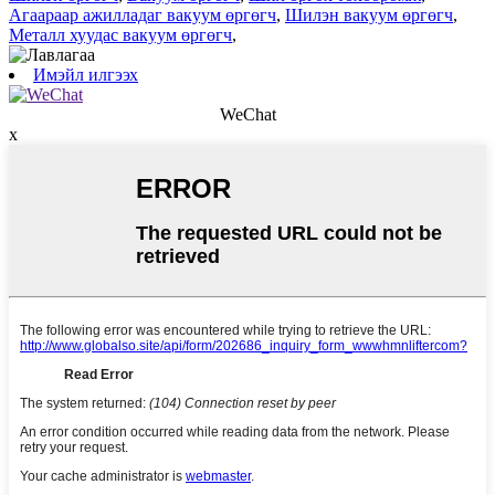
Агаараар ажилладаг вакуум өргөгч
,
Шилэн вакуум өргөгч
,
Металл хуудас вакуум өргөгч
,
Имэйл илгээх
WeChat
x