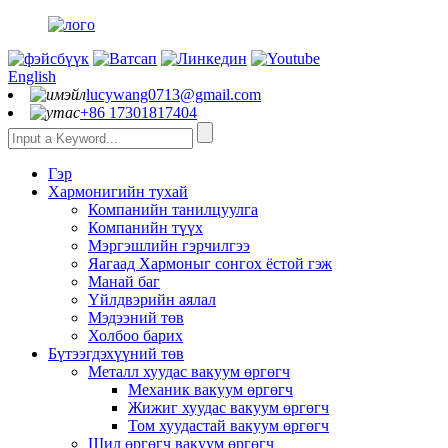
English
lucywang0713@gmail.com
+86 17301817404
Гэр
Хармонигийн тухай
Компанийн танилцуулга
Компанийн түүх
Мэргэшлийн гэрчилгээ
Яагаад Хармоныг сонгох ёстой гэж
Манай баг
Үйлдвэрийн аялал
Мэдээний төв
Холбоо барих
Бүтээгдэхүүний төв
Металл хуудас вакуум өргөгч
Механик вакуум өргөгч
Жижиг хуудас вакуум өргөгч
Том хуудастай вакуум өргөгч
Шил өргөгч вакуум өргөгч