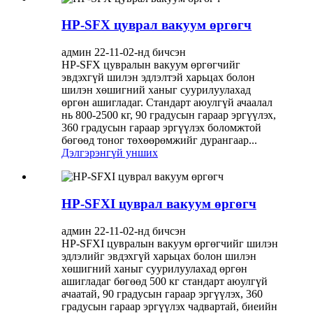
HP-SFX цуврал вакуум өргөгч
админ 22-11-02-нд бичсэн
HP-SFX цувралын вакуум өргөгчийг
эвдэхгүй шилэн эдлэлтэй харьцах болон
шилэн хөшигний ханыг суурилуулахад
өргөн ашигладаг. Стандарт аюулгүй ачаалал
нь 800-2500 кг, 90 градусын гараар эргүүлэх,
360 градусын гараар эргүүлэх боломжтой
бөгөөд тоног төхөөрөмжийг дурангаар...
Дэлгэрэнгүй унших
HP-SFXI цуврал вакуум өргөгч
админ 22-11-02-нд бичсэн
HP-SFXI цувралын вакуум өргөгчийг шилэн
эдлэлийг эвдэхгүй харьцах болон шилэн
хөшигний ханыг суурилуулахад өргөн
ашигладаг бөгөөд 500 кг стандарт аюулгүй
ачаатай, 90 градусын гараар эргүүлэх, 360
градусын гараар эргүүлэх чадвартай, биеийн