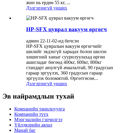
жин нь ердөө 55 кг, ...
Дэлгэрэнгүй унших
HP-SFX цуврал вакуум өргөгч
админ 22-11-02-нд бичсэн
HP-SFX цувралын вакуум өргөгчийг
шилийг эвдэхгүй харьцах болон шилэн
хөшигний ханыг суурилуулахад өргөн
ашигладаг бөгөөд 400кг, 600кг, 800кг
стандарт аюулгүй ачаалалтай, 90 градусын
гараар эргүүлэх, 360 градусын гараар
эргүүлэх боломжтой. Өргөтгөсөн...
Дэлгэрэнгүй унших
Эв найрамдлын тухай
Компанийн танилцуулга
Компанийн түүх
Мэргэшлийн гэрчилгээ
Үйлдвэрийн аялал
Манай баг