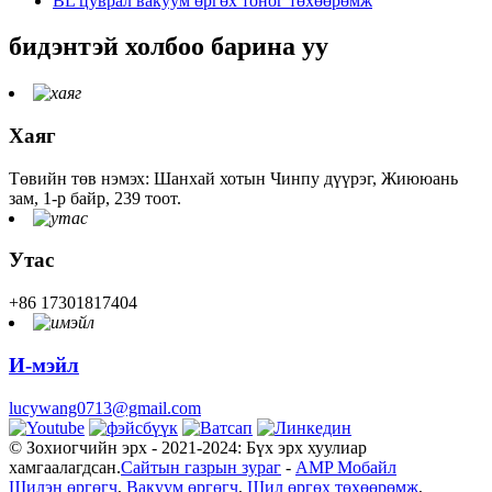
BL цуврал вакуум өргөх тоног төхөөрөмж
бидэнтэй холбоо барина уу
Хаяг
Төвийн төв нэмэх: Шанхай хотын Чинпу дүүрэг, Жиююань
зам, 1-р байр, 239 тоот.
Утас
+86 17301817404
И-мэйл
lucywang0713@gmail.com
© Зохиогчийн эрх - 2021-2024: Бүх эрх хуулиар
хамгаалагдсан.
Сайтын газрын зураг
-
AMP Мобайл
Шилэн өргөгч
,
Вакуум өргөгч
,
Шил өргөх төхөөрөмж
,