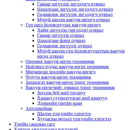
Гараар эргүүлэх эргэлдэгч цуврал
Цахилгаан эргүүлэх эргэлдэгч цуврал
Гидравлик эргүүлэх эргэлдэгч цуврал
Муруй шилэн вакуум өргөгч цуврал
Гүн шил боловсруулах вакуум өргөгч
Хийн эргүүлэх (эргэлдэх) цуврал
Гараар эргүүлэх цуврал
Цахилгаан флип цуврал
Гидравлик эргүүлэг цуврал
Муруй шилэн гүн боловсруулалтын вакуум
өргөх цуврал
Ороомог вакуум өргөх төхөөрөмж
Нийлмэл хуудас вакуум өргөх төхөөрөмж
Мөгөөрсөн хоолойн вакуум өргөгч
Чулуун вакуум өргөх төхөөрөмж
Захиалгат вакуум өргөх тоног төхөөрөмж
Вакуум өргөгчийг дэмжих тоног төхөөрөмж
Зогсож буй жиб тогоруу
Хананд суурилуулсан жиб кранууд
Дээврийн гантри кран
Аппликейшн
Шилэн үзэгдлийн хэрэглээ
Хуудасны металл үзэгдлийн хэрэглээ
Үнийн саналын сагс
Хамтын ажиллагаанд нэгдээрэй