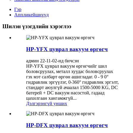
Гэр
Аппликейшнүүд
Шилэн үзэгдлийн хэрэглээ
HP-YFX цуврал вакуум өргөгч
админ 22-11-02-нд бичсэн
HP-YFX цуврал вакуум өргөгчийг шил
боловсруулах, металл хуудас боловсруулах
гэх мэт салбарт өргөн ашигладаг. 0 - 9 0°
гидравлик эргүүлэг, 0-360° гидравлик эргэлт,
стандарт аюулгүй ачаалал 1500-5000 KG, DC
батерей + DC вакуум насостой, гадаад
цахилгаан хангамжгүй...
Дэлгэрэнгүй унших
HP-DFX цуврал вакуум өргөгч