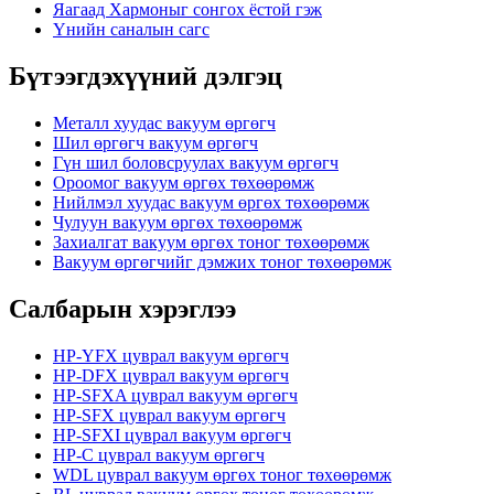
Яагаад Хармоныг сонгох ёстой гэж
Үнийн саналын сагс
Бүтээгдэхүүний дэлгэц
Металл хуудас вакуум өргөгч
Шил өргөгч вакуум өргөгч
Гүн шил боловсруулах вакуум өргөгч
Ороомог вакуум өргөх төхөөрөмж
Нийлмэл хуудас вакуум өргөх төхөөрөмж
Чулуун вакуум өргөх төхөөрөмж
Захиалгат вакуум өргөх тоног төхөөрөмж
Вакуум өргөгчийг дэмжих тоног төхөөрөмж
Салбарын хэрэглээ
HP-YFX цуврал вакуум өргөгч
HP-DFX цуврал вакуум өргөгч
HP-SFXA цуврал вакуум өргөгч
HP-SFX цуврал вакуум өргөгч
HP-SFXI цуврал вакуум өргөгч
HP-C цуврал вакуум өргөгч
WDL цуврал вакуум өргөх тоног төхөөрөмж