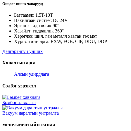
Онцлог шинж чанарууд
Багтаамж: 1.5T-10T
Цахилгаан систем: DC24V
Эргэлт: гидравлик 90°
Хазайлт: гидравлик 360°
Хэрэглээ: шил, ган металл хавтан гэх мэт
Хүргэлтийн арга: EXW, FOB, CIF, DDU, DDP
Дэлгэрэнгүй унших
Хяналтын арга
Алсын удирдлага
Сэлбэг хэрэгсэл
Бөмбөг хавхлага
Вакуум даралтын унтраалга
менежментийн санаа