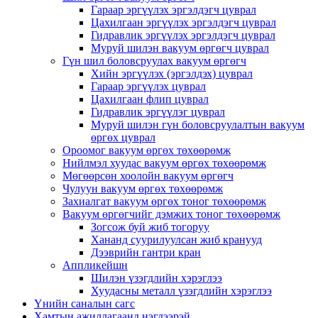
Гараар эргүүлэх эргэлдэгч цуврал
Цахилгаан эргүүлэх эргэлдэгч цуврал
Гидравлик эргүүлэх эргэлдэгч цуврал
Муруй шилэн вакуум өргөгч цуврал
Гүн шил боловсруулах вакуум өргөгч
Хийн эргүүлэх (эргэлдэх) цуврал
Гараар эргүүлэх цуврал
Цахилгаан флип цуврал
Гидравлик эргүүлэг цуврал
Муруй шилэн гүн боловсруулалтын вакуум
өргөх цуврал
Ороомог вакуум өргөх төхөөрөмж
Нийлмэл хуудас вакуум өргөх төхөөрөмж
Мөгөөрсөн хоолойн вакуум өргөгч
Чулуун вакуум өргөх төхөөрөмж
Захиалгат вакуум өргөх тоног төхөөрөмж
Вакуум өргөгчийг дэмжих тоног төхөөрөмж
Зогсож буй жиб тогоруу
Хананд суурилуулсан жиб кранууд
Дээврийн гантри кран
Аппликейшн
Шилэн үзэгдлийн хэрэглээ
Хуудасны металл үзэгдлийн хэрэглээ
Үнийн саналын сагс
Хамтын ажиллагаанд нэгдээрэй