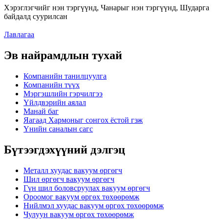
Хэрэглэгчийг нэн тэргүүнд, Чанарыг нэн тэргүүнд, Шударга
байдалд суурилсан
Лавлагаа
Эв найрамдлын тухай
Компанийн танилцуулга
Компанийн түүх
Мэргэшлийн гэрчилгээ
Үйлдвэрийн аялал
Манай баг
Яагаад Хармоныг сонгох ёстой гэж
Үнийн саналын сагс
Бүтээгдэхүүний дэлгэц
Металл хуудас вакуум өргөгч
Шил өргөгч вакуум өргөгч
Гүн шил боловсруулах вакуум өргөгч
Ороомог вакуум өргөх төхөөрөмж
Нийлмэл хуудас вакуум өргөх төхөөрөмж
Чулуун вакуум өргөх төхөөрөмж