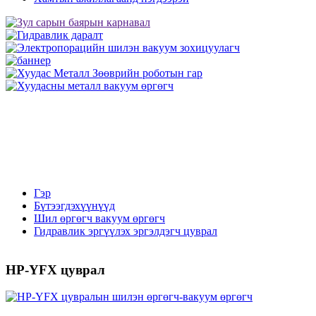
Гэр
Бүтээгдэхүүнүүд
Шил өргөгч вакуум өргөгч
Гидравлик эргүүлэх эргэлдэгч цуврал
HP-YFX цуврал