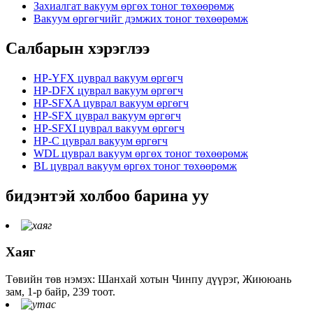
Захиалгат вакуум өргөх тоног төхөөрөмж
Вакуум өргөгчийг дэмжих тоног төхөөрөмж
Салбарын хэрэглээ
HP-YFX цуврал вакуум өргөгч
HP-DFX цуврал вакуум өргөгч
HP-SFXA цуврал вакуум өргөгч
HP-SFX цуврал вакуум өргөгч
HP-SFXI цуврал вакуум өргөгч
HP-C цуврал вакуум өргөгч
WDL цуврал вакуум өргөх тоног төхөөрөмж
BL цуврал вакуум өргөх тоног төхөөрөмж
бидэнтэй холбоо барина уу
Хаяг
Төвийн төв нэмэх: Шанхай хотын Чинпу дүүрэг, Жиююань
зам, 1-р байр, 239 тоот.