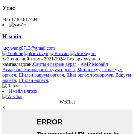
Утас
+86 17301817404
И-мэйл
lucywang0713@gmail.com
© Зохиогчийн эрх - 2021-2024: Бүх эрх хуулиар
хамгаалагдсан.
Сайтын газрын зураг
-
AMP Мобайл
Агаараар ажилладаг вакуум өргөгч
,
Металл хуудас вакуум
өргөгч
,
Шилэн вакуум өргөгч
,
Шил өргөх төхөөрөмж
,
Вакуум
өргөгч
,
Шилэн өргөгч
,
Имэйл илгээх
WeChat
x