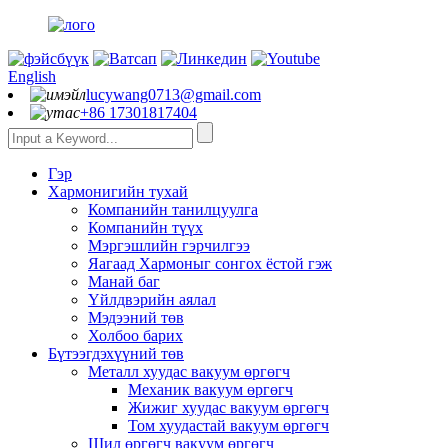
English
lucywang0713@gmail.com
+86 17301817404
Гэр
Хармонигийн тухай
Компанийн танилцуулга
Компанийн түүх
Мэргэшлийн гэрчилгээ
Яагаад Хармоныг сонгох ёстой гэж
Манай баг
Үйлдвэрийн аялал
Мэдээний төв
Холбоо барих
Бүтээгдэхүүний төв
Металл хуудас вакуум өргөгч
Механик вакуум өргөгч
Жижиг хуудас вакуум өргөгч
Том хуудастай вакуум өргөгч
Шил өргөгч вакуум өргөгч