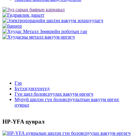
Гэр
Бүтээгдэхүүнүүд
Гүн шил боловсруулах вакуум өргөгч
Муруй шилэн гүн боловсруулалтын вакуум өргөх
цуврал
HP-YFA цуврал