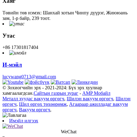
Хаяг
Төвийн төв нэмэх: Шанхай хотын Чинпу дүүрэг, Жиююань
зам, 1-р байр, 239 тоот.
Утас
+86 17301817404
И-мэйл
lucywang0713@gmail.com
© Зохиогчийн эрх - 2021-2024: Бүх эрх хуулиар
хамгаалагдсан.
Сайтын газрын зураг
-
AMP Мобайл
Металл хуудас вакуум өргөгч
,
Шилэн вакуум өргөгч
,
Шилэн
өргөгч
,
Шил өргөх төхөөрөмж
,
Агаараар ажилладаг вакуум
өргөгч
,
Вакуум өргөгч
,
Имэйл илгээх
WeChat