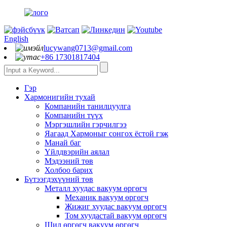
English
lucywang0713@gmail.com
+86 17301817404
Гэр
Хармонигийн тухай
Компанийн танилцуулга
Компанийн түүх
Мэргэшлийн гэрчилгээ
Яагаад Хармоныг сонгох ёстой гэж
Манай баг
Үйлдвэрийн аялал
Мэдээний төв
Холбоо барих
Бүтээгдэхүүний төв
Металл хуудас вакуум өргөгч
Механик вакуум өргөгч
Жижиг хуудас вакуум өргөгч
Том хуудастай вакуум өргөгч
Шил өргөгч вакуум өргөгч