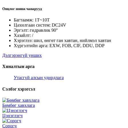
Онцлог шинж чанарууд
Багтаамж: 1T~10T
Цахилгаан систем: DC24V
Эргэлт: гидравлик 90°
Хазайлт: /
Хэрэглээ: шил, өнгөт ган хавтан, нийлмэл хавтан
Хүргэлтийн арга: EXW, FOB, CIF, DDU, DDP
Дэлгэрэнгүй унших
Хяналтын арга
Утасгүй алсын удирдлага
Сэлбэг хэрэгсэл
Бөмбөг хавхлага
Цэнэглэгч
Сорогч