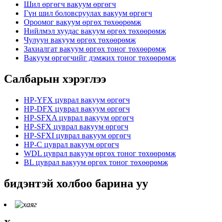
Шил өргөгч вакуум өргөгч
Гүн шил боловсруулах вакуум өргөгч
Ороомог вакуум өргөх төхөөрөмж
Нийлмэл хуудас вакуум өргөх төхөөрөмж
Чулуун вакуум өргөх төхөөрөмж
Захиалгат вакуум өргөх тоног төхөөрөмж
Вакуум өргөгчийг дэмжих тоног төхөөрөмж
Салбарын хэрэглээ
HP-YFX цуврал вакуум өргөгч
HP-DFX цуврал вакуум өргөгч
HP-SFXA цуврал вакуум өргөгч
HP-SFX цуврал вакуум өргөгч
HP-SFXI цуврал вакуум өргөгч
HP-C цуврал вакуум өргөгч
WDL цуврал вакуум өргөх тоног төхөөрөмж
BL цуврал вакуум өргөх тоног төхөөрөмж
бидэнтэй холбоо барина уу