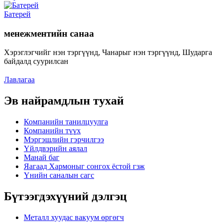
Батерей
менежментийн санаа
Хэрэглэгчийг нэн тэргүүнд, Чанарыг нэн тэргүүнд, Шударга
байдалд суурилсан
Лавлагаа
Эв найрамдлын тухай
Компанийн танилцуулга
Компанийн түүх
Мэргэшлийн гэрчилгээ
Үйлдвэрийн аялал
Манай баг
Яагаад Хармоныг сонгох ёстой гэж
Үнийн саналын сагс
Бүтээгдэхүүний дэлгэц
Металл хуудас вакуум өргөгч