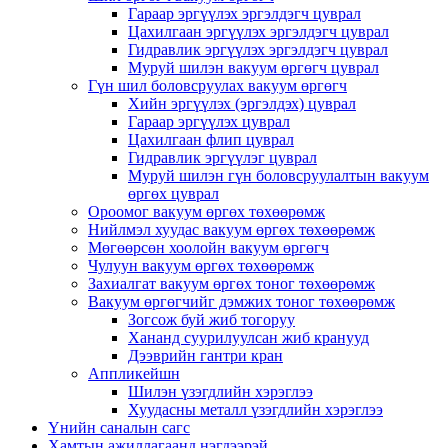
Гараар эргүүлэх эргэлдэгч цуврал
Цахилгаан эргүүлэх эргэлдэгч цуврал
Гидравлик эргүүлэх эргэлдэгч цуврал
Муруй шилэн вакуум өргөгч цуврал
Гүн шил боловсруулах вакуум өргөгч
Хийн эргүүлэх (эргэлдэх) цуврал
Гараар эргүүлэх цуврал
Цахилгаан флип цуврал
Гидравлик эргүүлэг цуврал
Муруй шилэн гүн боловсруулалтын вакуум
өргөх цуврал
Ороомог вакуум өргөх төхөөрөмж
Нийлмэл хуудас вакуум өргөх төхөөрөмж
Мөгөөрсөн хоолойн вакуум өргөгч
Чулуун вакуум өргөх төхөөрөмж
Захиалгат вакуум өргөх тоног төхөөрөмж
Вакуум өргөгчийг дэмжих тоног төхөөрөмж
Зогсож буй жиб тогоруу
Хананд суурилуулсан жиб кранууд
Дээврийн гантри кран
Аппликейшн
Шилэн үзэгдлийн хэрэглээ
Хуудасны металл үзэгдлийн хэрэглээ
Үнийн саналын сагс
Хамтын ажиллагаанд нэгдээрэй