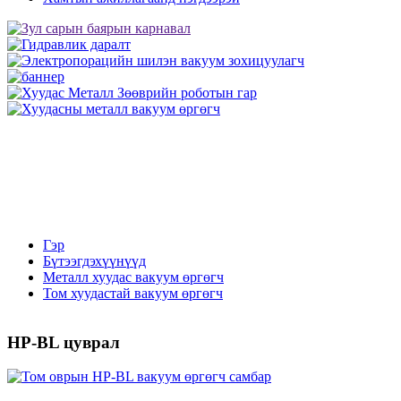
Гэр
Бүтээгдэхүүнүүд
Металл хуудас вакуум өргөгч
Том хуудастай вакуум өргөгч
HP-BL цуврал