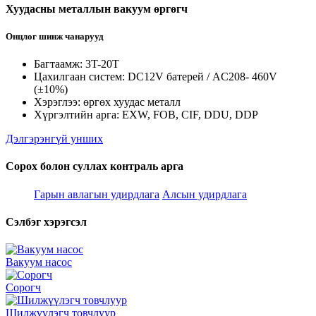
Хуудасны металлын вакуум өргөгч
Онцлог шинж чанарууд
Багтаамж: 3T-20T
Цахилгаан систем: DC12V батерей / AC208- 460V
(±10%)
Хэрэглээ: өргөх хуудас металл
Хүргэлтийн арга: EXW, FOB, CIF, DDU, DDP
Дэлгэрэнгүй унших
Сорох болон суллах контраль арга
Гарын авлагын удирдлага
Алсын удирдлага
Сэлбэг хэрэгсэл
Вакуум насос
Сорогч
Шилжүүлэгч товчлуур