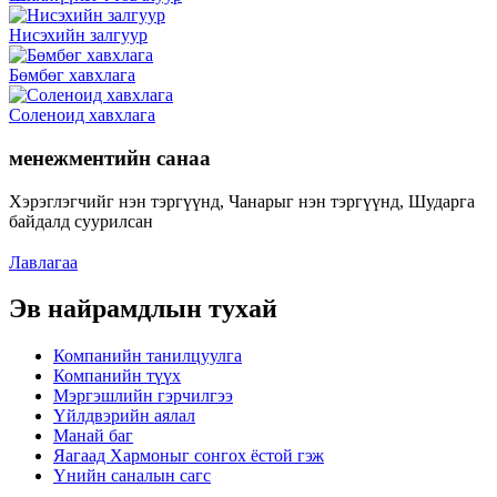
Нисэхийн залгуур
Бөмбөг хавхлага
Соленоид хавхлага
менежментийн санаа
Хэрэглэгчийг нэн тэргүүнд, Чанарыг нэн тэргүүнд, Шударга
байдалд суурилсан
Лавлагаа
Эв найрамдлын тухай
Компанийн танилцуулга
Компанийн түүх
Мэргэшлийн гэрчилгээ
Үйлдвэрийн аялал
Манай баг
Яагаад Хармоныг сонгох ёстой гэж
Үнийн саналын сагс