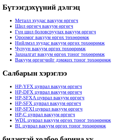
Бүтээгдэхүүний дэлгэц
Металл хуудас вакуум өргөгч
Шил өргөгч вакуум өргөгч
Гүн шил боловсруулах вакуум өргөгч
Ороомог вакуум өргөх төхөөрөмж
Нийлмэл хуудас вакуум өргөх төхөөрөмж
Чулуун вакуум өргөх төхөөрөмж
Захиалгат вакуум өргөх тоног төхөөрөмж
Вакуум өргөгчийг дэмжих тоног төхөөрөмж
Салбарын хэрэглээ
HP-YFX цуврал вакуум өргөгч
HP-DFX цуврал вакуум өргөгч
HP-SFXA цуврал вакуум өргөгч
HP-SFX цуврал вакуум өргөгч
HP-SFXI цуврал вакуум өргөгч
HP-C цуврал вакуум өргөгч
WDL цуврал вакуум өргөх тоног төхөөрөмж
BL цуврал вакуум өргөх тоног төхөөрөмж
бидэнтэй холбоо барина уу