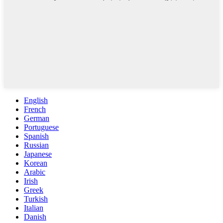
English
French
German
Portuguese
Spanish
Russian
Japanese
Korean
Arabic
Irish
Greek
Turkish
Italian
Danish