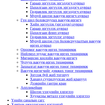
Гараар эргүүлэх эргэлдэгч цуврал
Цахилгаан эргүүлэх эргэлдэгч цуврал
Гидравлик эргүүлэх эргэлдэгч цуврал
Муруй шилэн вакуум өргөгч цуврал
Гүн шил боловсруулах вакуум өргөгч
Хийн эргүүлэх (эргэлдэх) цуврал
Гараар эргүүлэх цуврал
Цахилгаан флип цуврал
Гидравлик эргүүлэг цуврал
Муруй шилэн гүн боловсруулалтын вакуум
өргөх цуврал
Ороомог вакуум өргөх төхөөрөмж
Нийлмэл хуудас вакуум өргөх төхөөрөмж
Мөгөөрсөн хоолойн вакуум өргөгч
Чулуун вакуум өргөх төхөөрөмж
Захиалгат вакуум өргөх тоног төхөөрөмж
Вакуум өргөгчийг дэмжих тоног төхөөрөмж
Зогсож буй жиб тогоруу
Хананд суурилуулсан жиб кранууд
Дээврийн гантри кран
Аппликейшн
Шилэн үзэгдлийн хэрэглээ
Хуудасны металл үзэгдлийн хэрэглээ
Үнийн саналын сагс
Хамтын ажиллагаанд нэгдээрэй