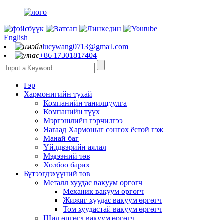
English
lucywang0713@gmail.com
+86 17301817404
Гэр
Хармонигийн тухай
Компанийн танилцуулга
Компанийн түүх
Мэргэшлийн гэрчилгээ
Яагаад Хармоныг сонгох ёстой гэж
Манай баг
Үйлдвэрийн аялал
Мэдээний төв
Холбоо барих
Бүтээгдэхүүний төв
Металл хуудас вакуум өргөгч
Механик вакуум өргөгч
Жижиг хуудас вакуум өргөгч
Том хуудастай вакуум өргөгч
Шил өргөгч вакуум өргөгч