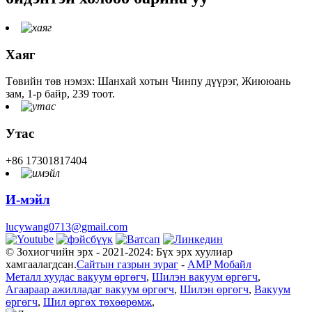
Хаяг
Төвийн төв нэмэх: Шанхай хотын Чинпу дүүрэг, Жиююань
зам, 1-р байр, 239 тоот.
Утас
+86 17301817404
И-мэйл
lucywang0713@gmail.com
© Зохиогчийн эрх - 2021-2024: Бүх эрх хуулиар
хамгаалагдсан.
Сайтын газрын зураг
-
AMP Мобайл
Металл хуудас вакуум өргөгч
,
Шилэн вакуум өргөгч
,
Агаараар ажилладаг вакуум өргөгч
,
Шилэн өргөгч
,
Вакуум
өргөгч
,
Шил өргөх төхөөрөмж
,