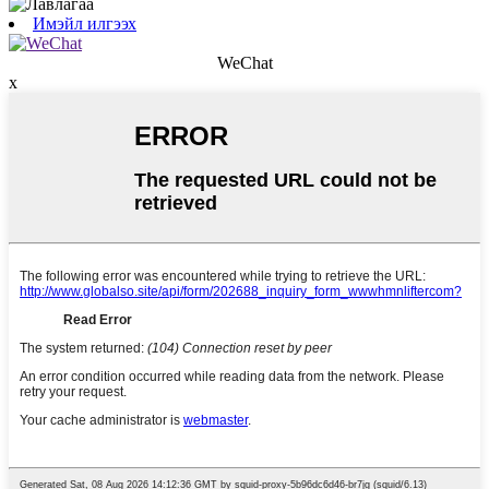
Имэйл илгээх
WeChat
x