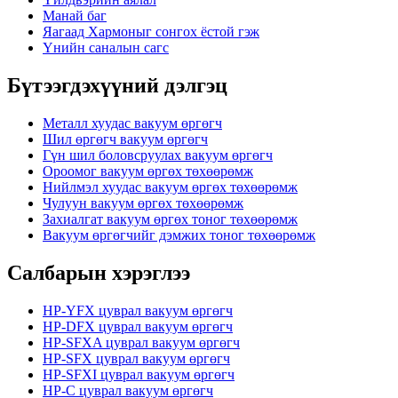
Манай баг
Яагаад Хармоныг сонгох ёстой гэж
Үнийн саналын сагс
Бүтээгдэхүүний дэлгэц
Металл хуудас вакуум өргөгч
Шил өргөгч вакуум өргөгч
Гүн шил боловсруулах вакуум өргөгч
Ороомог вакуум өргөх төхөөрөмж
Нийлмэл хуудас вакуум өргөх төхөөрөмж
Чулуун вакуум өргөх төхөөрөмж
Захиалгат вакуум өргөх тоног төхөөрөмж
Вакуум өргөгчийг дэмжих тоног төхөөрөмж
Салбарын хэрэглээ
HP-YFX цуврал вакуум өргөгч
HP-DFX цуврал вакуум өргөгч
HP-SFXA цуврал вакуум өргөгч
HP-SFX цуврал вакуум өргөгч
HP-SFXI цуврал вакуум өргөгч
HP-C цуврал вакуум өргөгч