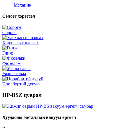
Механик
Сэлбэг хэрэгсэл
Сорогч
Хавхлагыг шалгах
Гинж
Фюзеляж
Уяаны саваа
Цоолбортой дугуй
HP-BSZ цуврал
Хуудасны металлын вакуум өргөгч