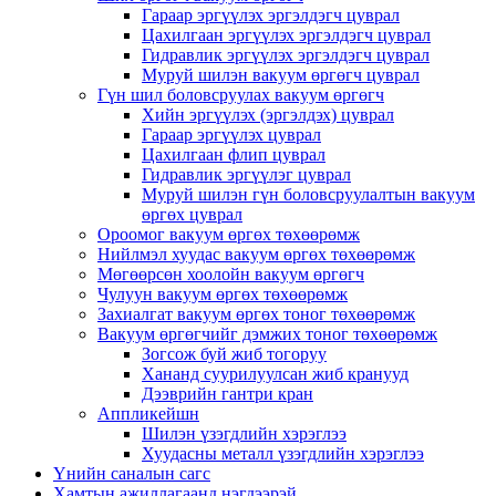
Гараар эргүүлэх эргэлдэгч цуврал
Цахилгаан эргүүлэх эргэлдэгч цуврал
Гидравлик эргүүлэх эргэлдэгч цуврал
Муруй шилэн вакуум өргөгч цуврал
Гүн шил боловсруулах вакуум өргөгч
Хийн эргүүлэх (эргэлдэх) цуврал
Гараар эргүүлэх цуврал
Цахилгаан флип цуврал
Гидравлик эргүүлэг цуврал
Муруй шилэн гүн боловсруулалтын вакуум
өргөх цуврал
Ороомог вакуум өргөх төхөөрөмж
Нийлмэл хуудас вакуум өргөх төхөөрөмж
Мөгөөрсөн хоолойн вакуум өргөгч
Чулуун вакуум өргөх төхөөрөмж
Захиалгат вакуум өргөх тоног төхөөрөмж
Вакуум өргөгчийг дэмжих тоног төхөөрөмж
Зогсож буй жиб тогоруу
Хананд суурилуулсан жиб кранууд
Дээврийн гантри кран
Аппликейшн
Шилэн үзэгдлийн хэрэглээ
Хуудасны металл үзэгдлийн хэрэглээ
Үнийн саналын сагс
Хамтын ажиллагаанд нэгдээрэй