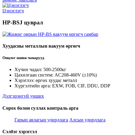
Цэнэглэгч
HP-BSJ цуврал
Хуудасны металлын вакуум өргөгч
Онцлог шинж чанарууд
Хүчин чадал: 500-2500кг
Цахилгаан систем: AC208-460V (±10%)
Хэрэглээ: өргөх хуудас металл
Хүргэлтийн арга: EXW, FOB, CIF, DDU, DDP
Дэлгэрэнгүй унших
Сорох болон суллах контраль арга
Гарын авлагын удирдлага
Алсын удирдлага
Сэлбэг хэрэгсэл