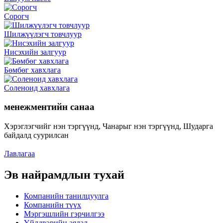
Сорогч
Шилжүүлэгч товчлуур
Нисэхийн залгуур
Бөмбөг хавхлага
Соленоид хавхлага
менежментийн санаа
Хэрэглэгчийг нэн тэргүүнд, Чанарыг нэн тэргүүнд, Шударга
байдалд суурилсан
Лавлагаа
Эв найрамдлын тухай
Компанийн танилцуулга
Компанийн түүх
Мэргэшлийн гэрчилгээ
Үйлдвэрийн аялал