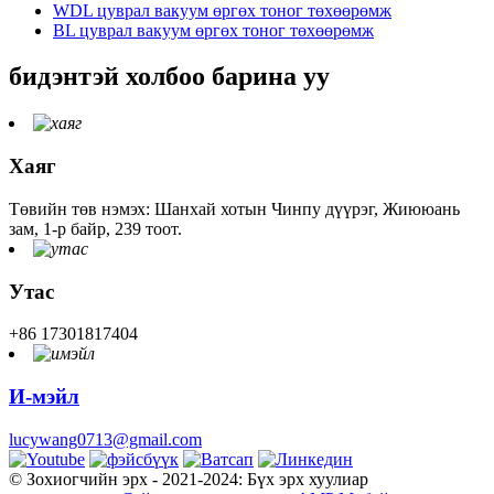
WDL цуврал вакуум өргөх тоног төхөөрөмж
BL цуврал вакуум өргөх тоног төхөөрөмж
бидэнтэй холбоо барина уу
Хаяг
Төвийн төв нэмэх: Шанхай хотын Чинпу дүүрэг, Жиююань
зам, 1-р байр, 239 тоот.
Утас
+86 17301817404
И-мэйл
lucywang0713@gmail.com
© Зохиогчийн эрх - 2021-2024: Бүх эрх хуулиар