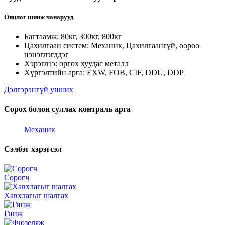
Онцлог шинж чанарууд
Багтаамж: 80кг, 300кг, 800кг
Цахилгаан систем: Механик, Цахилгаангүй, өөрөө
цэнэглэгддэг
Хэрэглээ: өргөх хуудас металл
Хүргэлтийн арга: EXW, FOB, CIF, DDU, DDP
Дэлгэрэнгүй унших
Сорох болон суллах контраль арга
Механик
Сэлбэг хэрэгсэл
Сорогч
Хавхлагыг шалгах
Гинж