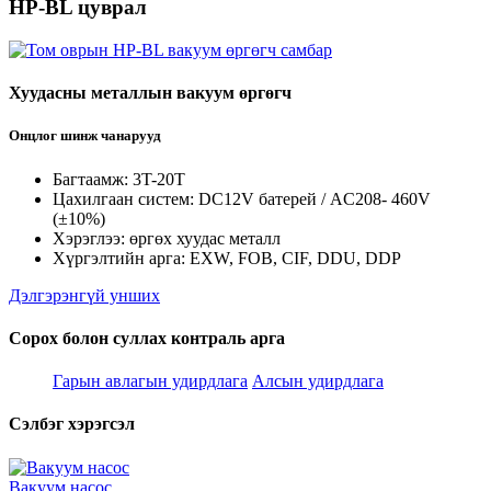
HP-BL цуврал
Хуудасны металлын вакуум өргөгч
Онцлог шинж чанарууд
Багтаамж: 3T-20T
Цахилгаан систем: DC12V батерей / AC208- 460V
(±10%)
Хэрэглээ: өргөх хуудас металл
Хүргэлтийн арга: EXW, FOB, CIF, DDU, DDP
Дэлгэрэнгүй унших
Сорох болон суллах контраль арга
Гарын авлагын удирдлага
Алсын удирдлага
Сэлбэг хэрэгсэл
Вакуум насос