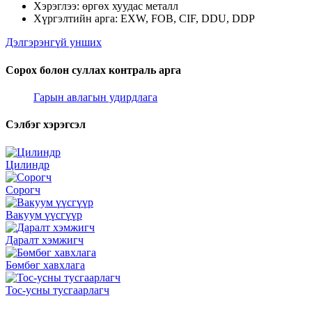
Хэрэглээ: өргөх хуудас металл
Хүргэлтийн арга: EXW, FOB, CIF, DDU, DDP
Дэлгэрэнгүй унших
Сорох болон суллах контраль арга
Гарын авлагын удирдлага
Сэлбэг хэрэгсэл
Цилиндр
Сорогч
Вакуум үүсгүүр
Даралт хэмжигч
Бөмбөг хавхлага
Тос-усны тусгаарлагч