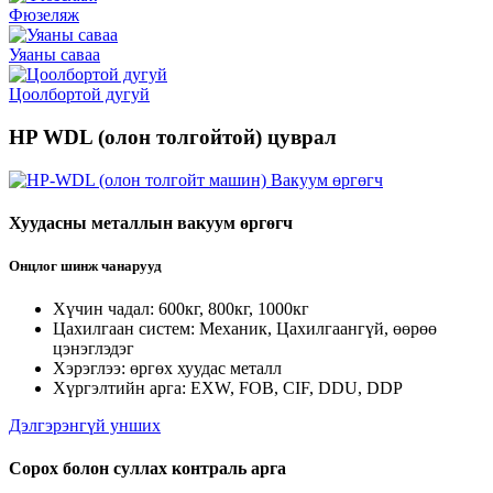
Фюзеляж
Уяаны саваа
Цоолбортой дугуй
HP WDL (олон толгойтой) цуврал
Хуудасны металлын вакуум өргөгч
Онцлог шинж чанарууд
Хүчин чадал: 600кг, 800кг, 1000кг
Цахилгаан систем: Механик, Цахилгаангүй, өөрөө
цэнэглэдэг
Хэрэглээ: өргөх хуудас металл
Хүргэлтийн арга: EXW, FOB, CIF, DDU, DDP
Дэлгэрэнгүй унших
Сорох болон суллах контраль арга