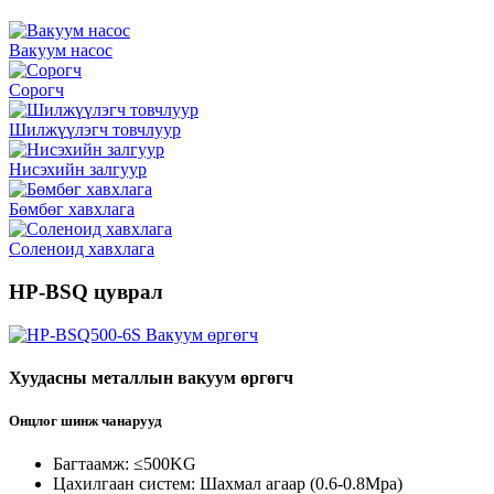
Вакуум насос
Сорогч
Шилжүүлэгч товчлуур
Нисэхийн залгуур
Бөмбөг хавхлага
Соленоид хавхлага
HP-BSQ цуврал
Хуудасны металлын вакуум өргөгч
Онцлог шинж чанарууд
Багтаамж: ≤500KG
Цахилгаан систем: Шахмал агаар (0.6-0.8Mpa)