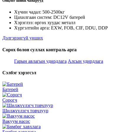
Онцлог шинж чанарууд
Хүчин чадал: 500-2500кг
Цахилгаан систем: DC12V батерей
Хэрэглээ: өргөх хуудас металл
Хүргэлтийн арга: EXW, FOB, CIF, DDU, DDP
Дэлгэрэнгүй унших
Сорох болон суллах контраль арга
Гарын авлагын удирдлага
Алсын удирдлага
Сэлбэг хэрэгсэл
Батерей
Сорогч
Шилжүүлэгч товчлуур
Вакуум насос
Бөмбөг хавхлага