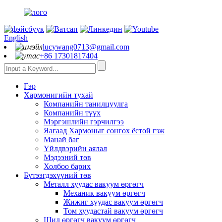
English
lucywang0713@gmail.com
+86 17301817404
Гэр
Хармонигийн тухай
Компанийн танилцуулга
Компанийн түүх
Мэргэшлийн гэрчилгээ
Яагаад Хармоныг сонгох ёстой гэж
Манай баг
Үйлдвэрийн аялал
Мэдээний төв
Холбоо барих
Бүтээгдэхүүний төв
Металл хуудас вакуум өргөгч
Механик вакуум өргөгч
Жижиг хуудас вакуум өргөгч
Том хуудастай вакуум өргөгч
Шил өргөгч вакуум өргөгч