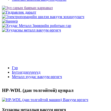
Гэр
Бүтээгдэхүүнүүд
Металл хуудас вакуум өргөгч
HP-WDL (дан толгойтой) цуврал
Хуудасны металлын вакуум өргөгч