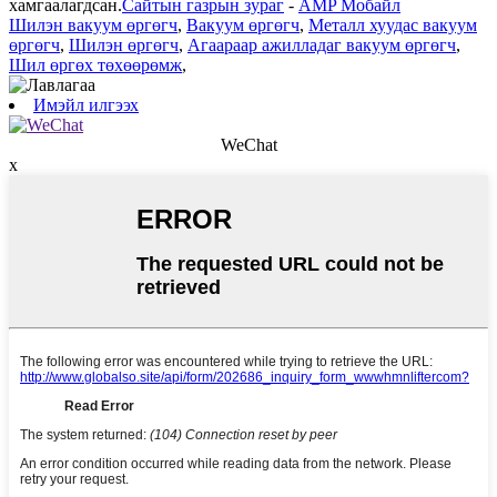
хамгаалагдсан.
Сайтын газрын зураг
-
AMP Мобайл
Шилэн вакуум өргөгч
,
Вакуум өргөгч
,
Металл хуудас вакуум
өргөгч
,
Шилэн өргөгч
,
Агаараар ажилладаг вакуум өргөгч
,
Шил өргөх төхөөрөмж
,
Имэйл илгээх
WeChat
x