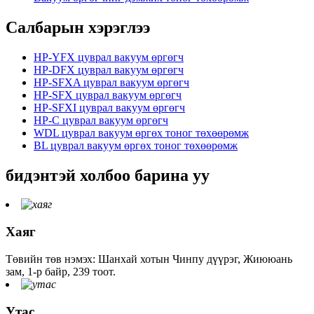
Салбарын хэрэглээ
HP-YFX цуврал вакуум өргөгч
HP-DFX цуврал вакуум өргөгч
HP-SFXA цуврал вакуум өргөгч
HP-SFX цуврал вакуум өргөгч
HP-SFXI цуврал вакуум өргөгч
HP-C цуврал вакуум өргөгч
WDL цуврал вакуум өргөх тоног төхөөрөмж
BL цуврал вакуум өргөх тоног төхөөрөмж
бидэнтэй холбоо барина уу
Хаяг
Төвийн төв нэмэх: Шанхай хотын Чинпу дүүрэг, Жиююань
зам, 1-р байр, 239 тоот.
Утас