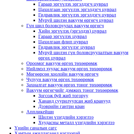
Гараар эргүүлэх эргэлдэгч цуврал
Цахилгаан эргүүлэх эргэлдэгч цуврал
Гидравлик эргүүлэх эргэлдэгч цуврал
Муруй шилэн вакуум өргөгч цуврал
Гүн шил боловсруулах вакуум өргөгч
Хийн эргүүлэх (эргэлдэх) цуврал
Гараар эргүүлэх цуврал
Цахилгаан флип цуврал
Гидравлик эргүүлэг цуврал
Муруй шилэн гүн боловсруулалтын вакуум
өргөх цуврал
Ороомог вакуум өргөх төхөөрөмж
Нийлмэл хуудас вакуум өргөх төхөөрөмж
Мөгөөрсөн хоолойн вакуум өргөгч
Чулуун вакуум өргөх төхөөрөмж
Захиалгат вакуум өргөх тоног төхөөрөмж
Вакуум өргөгчийг дэмжих тоног төхөөрөмж
Зогсож буй жиб тогоруу
Хананд суурилуулсан жиб кранууд
Дээврийн гантри кран
Аппликейшн
Шилэн үзэгдлийн хэрэглээ
Хуудасны металл үзэгдлийн хэрэглээ
Үнийн саналын сагс
Хамтын ажиллагаанд нэгдээрэй