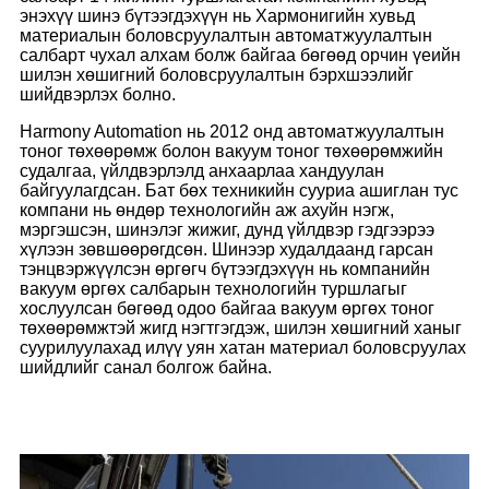
энэхүү шинэ бүтээгдэхүүн нь Хармонигийн хувьд
материалын боловсруулалтын автоматжуулалтын
салбарт чухал алхам болж байгаа бөгөөд орчин үеийн
шилэн хөшигний боловсруулалтын бэрхшээлийг
шийдвэрлэх болно.
Harmony Automation нь 2012 онд автоматжуулалтын
тоног төхөөрөмж болон вакуум тоног төхөөрөмжийн
судалгаа, үйлдвэрлэлд анхаарлаа хандуулан
байгуулагдсан. Бат бөх техникийн сууриа ашиглан тус
компани нь өндөр технологийн аж ахуйн нэгж,
мэргэшсэн, шинэлэг жижиг, дунд үйлдвэр гэдгээрээ
хүлээн зөвшөөрөгдсөн. Шинээр худалдаанд гарсан
тэнцвэржүүлсэн өргөгч бүтээгдэхүүн нь компанийн
вакуум өргөх салбарын технологийн туршлагыг
хослуулсан бөгөөд одоо байгаа вакуум өргөх тоног
төхөөрөмжтэй жигд нэгтгэгдэж, шилэн хөшигний ханыг
суурилуулахад илүү уян хатан материал боловсруулах
шийдлийг санал болгож байна.