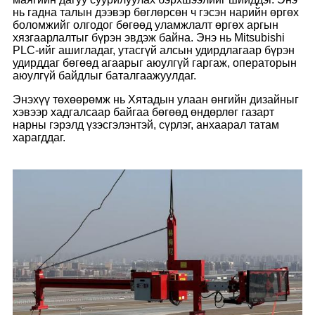
нь гадна талын дээвэр бөглөрсөн ч гэсэн нарийн өргөх
боломжийг олгодог бөгөөд уламжлалт өргөх аргын
хязгаарлалтыг бүрэн эвдэж байна. Энэ нь Mitsubishi
PLC-ийг ашигладаг, утасгүй алсын удирдлагаар бүрэн
удирддаг бөгөөд агаарыг аюулгүй гаргаж, операторын
аюулгүй байдлыг баталгаажуулдаг.
Энэхүү төхөөрөмж нь Хятадын улаан өнгийн дизайныг
хэвээр хадгалсаар байгаа бөгөөд өндөрлөг газарт
нарны гэрэлд үзэсгэлэнтэй, сүрлэг, анхаарал татам
харагддаг.