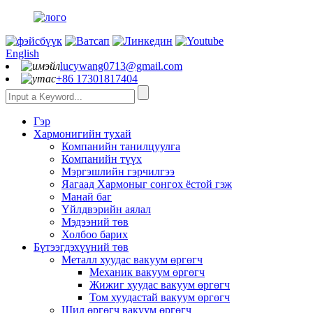
English
lucywang0713@gmail.com
+86 17301817404
Гэр
Хармонигийн тухай
Компанийн танилцуулга
Компанийн түүх
Мэргэшлийн гэрчилгээ
Яагаад Хармоныг сонгох ёстой гэж
Манай баг
Үйлдвэрийн аялал
Мэдээний төв
Холбоо барих
Бүтээгдэхүүний төв
Металл хуудас вакуум өргөгч
Механик вакуум өргөгч
Жижиг хуудас вакуум өргөгч
Том хуудастай вакуум өргөгч
Шил өргөгч вакуум өргөгч