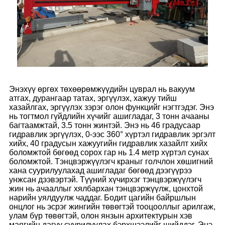
Энэхүү өргөх төхөөрөмжүүдийн цуврал нь вакуум
атгах, дурангаар татах, эргүүлэх, хажуу тийш
хазайлгах, эргүүлэх зэрэг олон функцийг нэгтгэдэг. Энэ
нь тогтмол гүйдлийн хүчийг ашигладаг, 3 тонн ачааны
багтаамжтай, 3.5 тонн жинтэй. Энэ нь 46 градусаар
гидравлик эргүүлэх, 0-ээс 360° хүртэл гидравлик эргэлт
хийх, 40 градусын хажуугийн гидравлик хазайлт хийх
боломжтой бөгөөд сорох гар нь 1.4 метр хүртэл сунах
боломжтой. Тэнцвэржүүлэгч краныг голчлон хөшигний
хана суурилуулахад ашигладаг бөгөөд дээгүүрээ
унжсан дээвэртэй. Түүний хүчирхэг тэнцвэржүүлэгч
жин нь ачааллыг хялбархан тэнцвэржүүлж, цонхтой
нарийн уялдуулж чаддаг. Бодит цагийн байршлын
онцлог нь эсрэг жингийн төвөгтэй тооцооллыг арилгаж,
улам бүр төвөгтэй, олон янзын архитектурын хэв
маягийн дагуу суурилуулах бэрхшээлийг шийддэг. Энэ