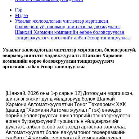
Гэр
Мэдээ
Ухаалаг жолоодлогын чиглэлээр мэргэшсэн,
боловсронгуй, өвөрмөц, шинэлэг чадавхжуулалт:
Шанхай Хармони компанийн өөрөө боловсруулсан
тэнцвэржүүлэгч өргөгчийг албан ёсоор танилцууллаа
Ухаалаг жолоодлогын чиглэлээр мэргэшсэн, боловсронгуй,
өвөрмөц, шинэлэг чадавхжуулалт: Шанхай Хармони
компанийн өөрөө боловсруулсан тэнцвэржүүлэгч
өргөгчийг албан ёсоор танилцууллаа
[Шанхай, 2026 оны 1-р сарын 12] Дотоодын мэргэшсэн,
шинэлэг жижиг дунд үйлдвэрүүд болох Шанхай
Хармони Автоматжуулалтын Тоног Төхөөрөмж ХХК
(цаашид "Хармани Автоматжуулалт" гэх) өнөөдөр
өөрийн боловсруулсан шинэ төрлийн тэнцвэржүүлсэн
өргөгч бүтээгдэхүүний туршилтын үйлдвэрлэлийг
дуусгаж, албан ёсоор зах зээлд гаргаснаа зарлалаа.
Автоматжуулалт болон вакуум тоног төхөөрөмжийн
салбарт 14 жилийн туршлагатай компанийн хувьд