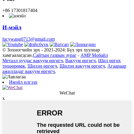
+86 17301817404
И-мэйл
lucywang0713@gmail.com
© Зохиогчийн эрх - 2021-2024: Бүх эрх хуулиар
хамгаалагдсан.
Сайтын газрын зураг
-
AMP Мобайл
Металл хуудас вакуум өргөгч
,
Вакуум өргөгч
,
Шил өргөх
төхөөрөмж
,
Шилэн өргөгч
,
Шилэн вакуум өргөгч
,
Агаараар
ажилладаг вакуум өргөгч
,
Имэйл илгээх
WeChat
x