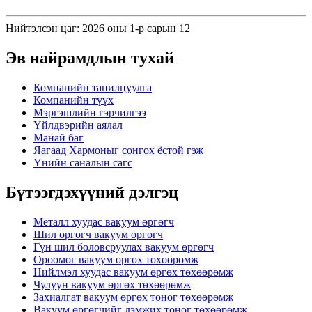
Нийтэлсэн цаг: 2026 оны 1-р сарын 12
Эв найрамдлын тухай
Компанийн танилцуулга
Компанийн түүх
Мэргэшлийн гэрчилгээ
Үйлдвэрийн аялал
Манай баг
Яагаад Хармоныг сонгох ёстой гэж
Үнийн саналын сагс
Бүтээгдэхүүний дэлгэц
Металл хуудас вакуум өргөгч
Шил өргөгч вакуум өргөгч
Гүн шил боловсруулах вакуум өргөгч
Ороомог вакуум өргөх төхөөрөмж
Нийлмэл хуудас вакуум өргөх төхөөрөмж
Чулуун вакуум өргөх төхөөрөмж
Захиалгат вакуум өргөх тоног төхөөрөмж
Вакуум өргөгчийг дэмжих тоног төхөөрөмж