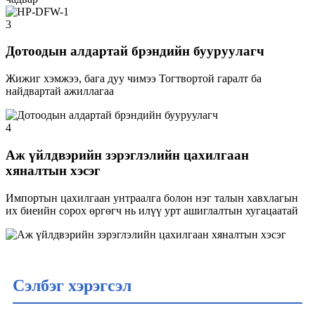
3
Дотоодын алдартай брэндийн бууруулагч
Жижиг хэмжээ, бага дуу чимээ Тогтвортой гаралт ба
найдвартай ажиллагаа
4
Аж үйлдвэрийн зэрэглэлийн цахилгаан
хяналтын хэсэг
Импортын цахилгаан унтраалга болон нэг талын хавхлагын
их биеийн сорох өргөгч нь илүү урт ашиглалтын хугацаатай
Сэлбэг хэрэгсэл