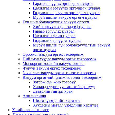
Гараар эргүүлэх эргэлдэгч цуврал
Цахилгаан эргүүлэх эргэлдэгч цуврал
Гидравлик эргүүлэх эргэлдэгч цуврал
Муруй шилэн вакуум өргөгч цуврал
Гүн шил боловсруулах вакуум өргөгч
Хийн эргүүлэх (эргэлдэх) цуврал
Гараар эргүүлэх цуврал
Цахилгаан флип цуврал
Гидравлик эргүүлэг цуврал
Муруй шилэн гүн боловсруулалтын вакуум
өргөх цуврал
Ороомог вакуум өргөх төхөөрөмж
Нийлмэл хуудас вакуум өргөх төхөөрөмж
Мөгөөрсөн хоолойн вакуум өргөгч
Чулуун вакуум өргөх төхөөрөмж
Захиалгат вакуум өргөх тоног төхөөрөмж
Вакуум өргөгчийг дэмжих тоног төхөөрөмж
Зогсож буй жиб тогоруу
Хананд суурилуулсан жиб кранууд
Дээврийн гантри кран
Аппликейшн
Шилэн үзэгдлийн хэрэглээ
Хуудасны металл үзэгдлийн хэрэглээ
Үнийн саналын сагс
Хамтын ажиллагаанд нэгдээрэй