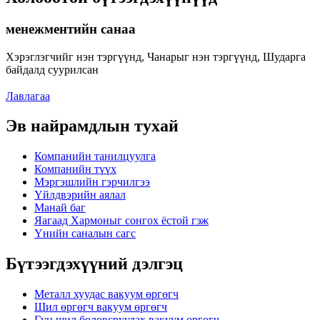
менежментийн санаа
Хэрэглэгчийг нэн тэргүүнд, Чанарыг нэн тэргүүнд, Шударга
байдалд суурилсан
Лавлагаа
Эв найрамдлын тухай
Компанийн танилцуулга
Компанийн түүх
Мэргэшлийн гэрчилгээ
Үйлдвэрийн аялал
Манай баг
Яагаад Хармоныг сонгох ёстой гэж
Үнийн саналын сагс
Бүтээгдэхүүний дэлгэц
Металл хуудас вакуум өргөгч
Шил өргөгч вакуум өргөгч
Гүн шил боловсруулах вакуум өргөгч