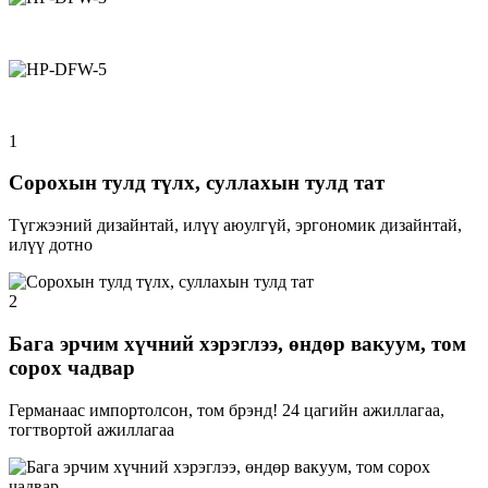
1
Сорохын тулд түлх, суллахын тулд тат
Түгжээний дизайнтай, илүү аюулгүй, эргономик дизайнтай,
илүү дотно
2
Бага эрчим хүчний хэрэглээ, өндөр вакуум, том
сорох чадвар
Германаас импортолсон, том брэнд! 24 цагийн ажиллагаа,
тогтвортой ажиллагаа