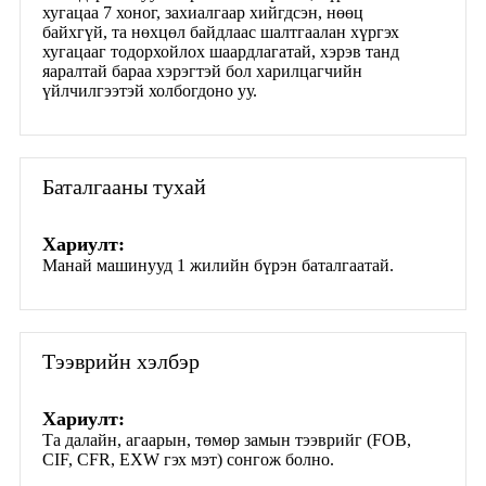
хугацаа 7 хоног, захиалгаар хийгдсэн, нөөц
байхгүй, та нөхцөл байдлаас шалтгаалан хүргэх
хугацааг тодорхойлох шаардлагатай, хэрэв танд
яаралтай бараа хэрэгтэй бол харилцагчийн
үйлчилгээтэй холбогдоно уу.
Баталгааны тухай
Хариулт:
Манай машинууд 1 жилийн бүрэн баталгаатай.
Тээврийн хэлбэр
Хариулт:
Та далайн, агаарын, төмөр замын тээврийг (FOB,
CIF, CFR, EXW гэх мэт) сонгож болно.