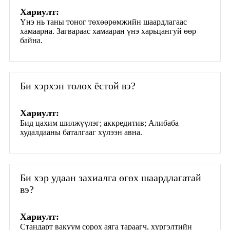
Хариулт:
Үнэ нь таны тоног төхөөрөмжийн шаардлагаас
хамаарна. Загвараас хамааран үнэ харьцангуй өөр
байна.
Би хэрхэн төлөх ёстой вэ?
Хариулт:
Бид цахим шилжүүлэг; аккредитив; Алибаба
худалдааны баталгааг хүлээн авна.
Би хэр удаан захиалга өгөх шаардлагатай
вэ?
Хариулт:
Стандарт вакуум сорох аяга тараагч, хүргэлтийн