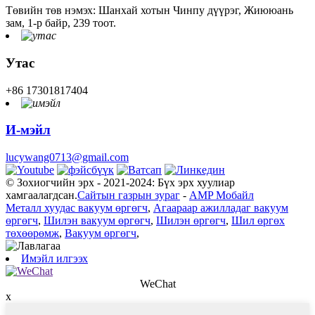
Төвийн төв нэмэх: Шанхай хотын Чинпу дүүрэг, Жиююань
зам, 1-р байр, 239 тоот.
Утас
+86 17301817404
И-мэйл
lucywang0713@gmail.com
© Зохиогчийн эрх - 2021-2024: Бүх эрх хуулиар
хамгаалагдсан.
Сайтын газрын зураг
-
AMP Мобайл
Металл хуудас вакуум өргөгч
,
Агаараар ажилладаг вакуум
өргөгч
,
Шилэн вакуум өргөгч
,
Шилэн өргөгч
,
Шил өргөх
төхөөрөмж
,
Вакуум өргөгч
,
Имэйл илгээх
WeChat
x