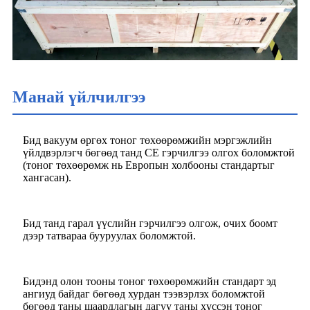
Манай үйлчилгээ
Бид вакуум өргөх тоног төхөөрөмжийн мэргэжлийн
үйлдвэрлэгч бөгөөд танд CE гэрчилгээ олгох боломжтой
(тоног төхөөрөмж нь Европын холбооны стандартыг
хангасан).
Бид танд гарал үүслийн гэрчилгээ олгож, очих боомт
дээр татвараа бууруулах боломжтой.
Бидэнд олон тооны тоног төхөөрөмжийн стандарт эд
ангиуд байдаг бөгөөд хурдан тээвэрлэх боломжтой
бөгөөд таны шаардлагын дагуу таны хүссэн тоног