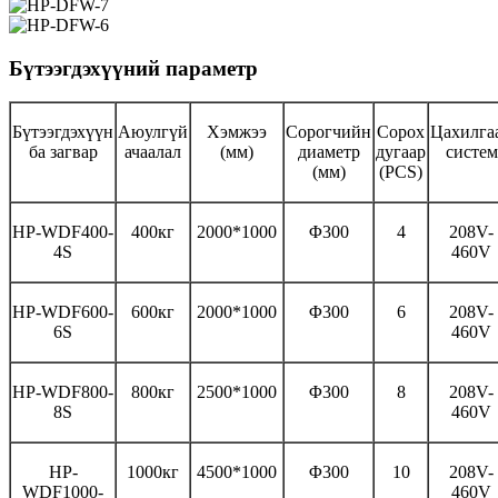
Бүтээгдэхүүний параметр
Бүтээгдэхүүн
Аюулгүй
Хэмжээ
Сорогчийн
Сорох
Цахилга
ба загвар
ачаалал
(мм)
диаметр
дугаар
систем
(мм)
(PCS)
HP-WDF400-
400кг
2000*1000
Φ300
4
208V-
4S
460V
HP-WDF600-
600кг
2000*1000
Φ300
6
208V-
6S
460V
HP-WDF800-
800кг
2500*1000
Φ300
8
208V-
8S
460V
HP-
1000кг
4500*1000
Φ300
10
208V-
WDF1000-
460V