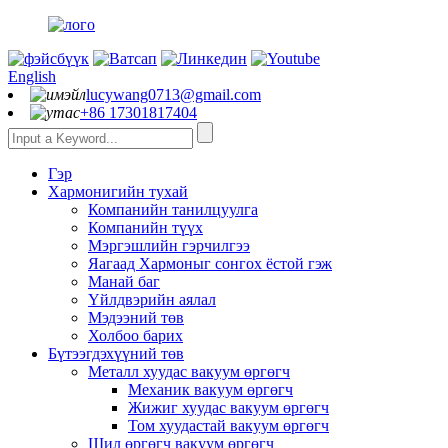
English
lucywang0713@gmail.com
+86 17301817404
Гэр
Хармонигийн тухай
Компанийн танилцуулга
Компанийн түүх
Мэргэшлийн гэрчилгээ
Яагаад Хармоныг сонгох ёстой гэж
Манай баг
Үйлдвэрийн аялал
Мэдээний төв
Холбоо барих
Бүтээгдэхүүний төв
Металл хуудас вакуум өргөгч
Механик вакуум өргөгч
Жижиг хуудас вакуум өргөгч
Том хуудастай вакуум өргөгч
Шил өргөгч вакуум өргөгч