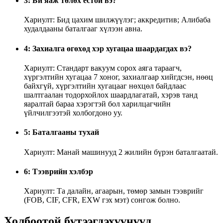
3: Би яаж төлөх ёстой вэ?
Хариулт: Бид цахим шилжүүлэг; аккредитив; Алибаба
худалдааны баталгааг хүлээн авна.
4: Захиалга өгөхөд хэр хугацаа шаардагдах вэ?
Хариулт: Стандарт вакуум сорох аяга тараагч,
хүргэлтийн хугацаа 7 хоног, захиалгаар хийгдсэн, нөөц
байхгүй, хүргэлтийн хугацааг нөхцөл байдлаас
шалтгаалан тодорхойлох шаардлагатай, хэрэв танд
яаралтай бараа хэрэгтэй бол харилцагчийн
үйлчилгээтэй холбогдоно уу.
5: Баталгааны тухай
Хариулт: Манай машинууд 2 жилийн бүрэн баталгаатай.
6: Тээврийн хэлбэр
Хариулт: Та далайн, агаарын, төмөр замын тээврийг
(FOB, CIF, CFR, EXW гэх мэт) сонгож болно.
Холбоотой бүтээгдэхүүнүүд