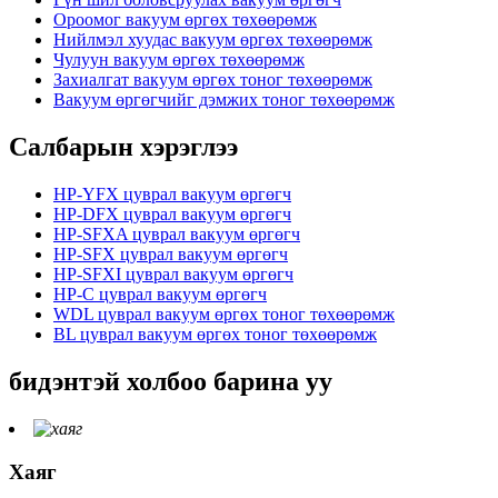
Ороомог вакуум өргөх төхөөрөмж
Нийлмэл хуудас вакуум өргөх төхөөрөмж
Чулуун вакуум өргөх төхөөрөмж
Захиалгат вакуум өргөх тоног төхөөрөмж
Вакуум өргөгчийг дэмжих тоног төхөөрөмж
Салбарын хэрэглээ
HP-YFX цуврал вакуум өргөгч
HP-DFX цуврал вакуум өргөгч
HP-SFXA цуврал вакуум өргөгч
HP-SFX цуврал вакуум өргөгч
HP-SFXI цуврал вакуум өргөгч
HP-C цуврал вакуум өргөгч
WDL цуврал вакуум өргөх тоног төхөөрөмж
BL цуврал вакуум өргөх тоног төхөөрөмж
бидэнтэй холбоо барина уу
Хаяг