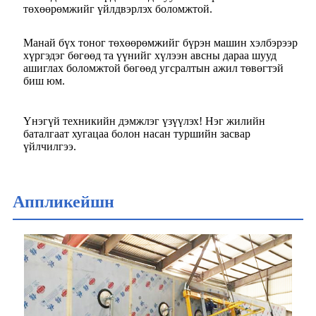
төхөөрөмжийг үйлдвэрлэх боломжтой.
Манай бүх тоног төхөөрөмжийг бүрэн машин хэлбэрээр
хүргэдэг бөгөөд та үүнийг хүлээн авсны дараа шууд
ашиглах боломжтой бөгөөд угсралтын ажил төвөгтэй
биш юм.
Үнэгүй техникийн дэмжлэг үзүүлэх! Нэг жилийн
баталгаат хугацаа болон насан туршийн засвар
үйлчилгээ.
Аппликейшн