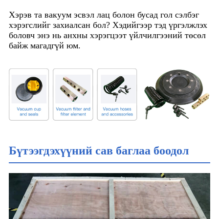
Хэрэв та вакуум эсвэл лац болон бусад гол сэлбэг
хэрэгслийг захиалсан бол? Хэдийгээр тэд үргэлжлэх
боловч энэ нь анхны хэрэгцээт үйлчилгээний төсөл
байж магадгүй юм.
Бүтээгдэхүүний сав баглаа боодол