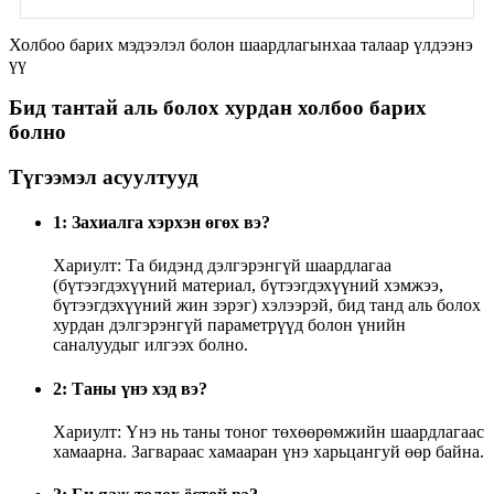
Холбоо барих мэдээлэл болон шаардлагынхаа талаар үлдээнэ
үү
Бид тантай аль болох хурдан холбоо барих
болно
Түгээмэл асуултууд
1: Захиалга хэрхэн өгөх вэ?
Хариулт: Та бидэнд дэлгэрэнгүй шаардлагаа
(бүтээгдэхүүний материал, бүтээгдэхүүний хэмжээ,
бүтээгдэхүүний жин зэрэг) хэлээрэй, бид танд аль болох
хурдан дэлгэрэнгүй параметрүүд болон үнийн
саналуудыг илгээх болно.
2: Таны үнэ хэд вэ?
Хариулт: Үнэ нь таны тоног төхөөрөмжийн шаардлагаас
хамаарна. Загвараас хамааран үнэ харьцангуй өөр байна.