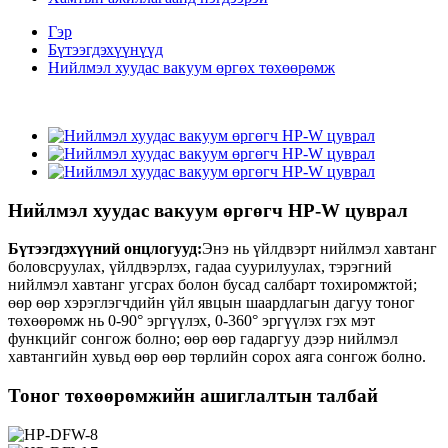
Гэр
Бүтээгдэхүүнүүд
Нийлмэл хуудас вакуум өргөх төхөөрөмж
Нийлмэл хуудас вакуум өргөгч HP-W цуврал
Бүтээгдэхүүний онцлогууд:
Энэ нь үйлдвэрт нийлмэл хавтанг
боловсруулах, үйлдвэрлэх, гадаа суурилуулах, тэрэгний
нийлмэл хавтанг угсрах болон бусад салбарт тохиромжтой;
өөр өөр хэрэглэгчдийн үйл явцын шаардлагын дагуу тоног
төхөөрөмж нь 0-90° эргүүлэх, 0-360° эргүүлэх гэх мэт
функцийг сонгож болно; өөр өөр гадаргуу дээр нийлмэл
хавтангийн хувьд өөр өөр төрлийн сорох аяга сонгож болно.
Тоног төхөөрөмжийн ашиглалтын талбай