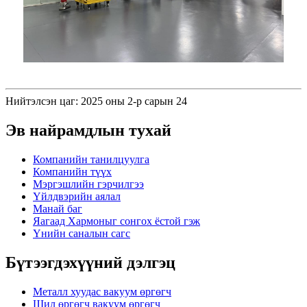
Нийтэлсэн цаг: 2025 оны 2-р сарын 24
Эв найрамдлын тухай
Компанийн танилцуулга
Компанийн түүх
Мэргэшлийн гэрчилгээ
Үйлдвэрийн аялал
Манай баг
Яагаад Хармоныг сонгох ёстой гэж
Үнийн саналын сагс
Бүтээгдэхүүний дэлгэц
Металл хуудас вакуум өргөгч
Шил өргөгч вакуум өргөгч