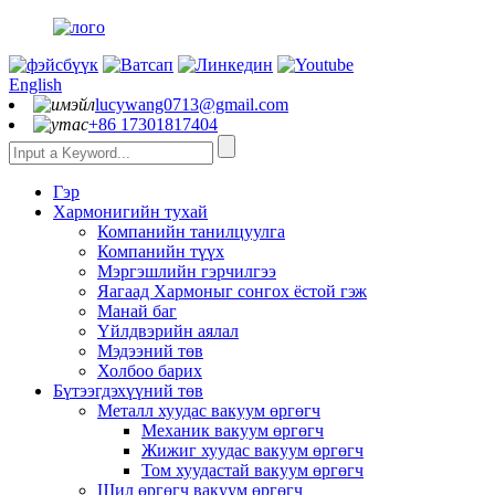
English
lucywang0713@gmail.com
+86 17301817404
Гэр
Хармонигийн тухай
Компанийн танилцуулга
Компанийн түүх
Мэргэшлийн гэрчилгээ
Яагаад Хармоныг сонгох ёстой гэж
Манай баг
Үйлдвэрийн аялал
Мэдээний төв
Холбоо барих
Бүтээгдэхүүний төв
Металл хуудас вакуум өргөгч
Механик вакуум өргөгч
Жижиг хуудас вакуум өргөгч
Том хуудастай вакуум өргөгч
Шил өргөгч вакуум өргөгч