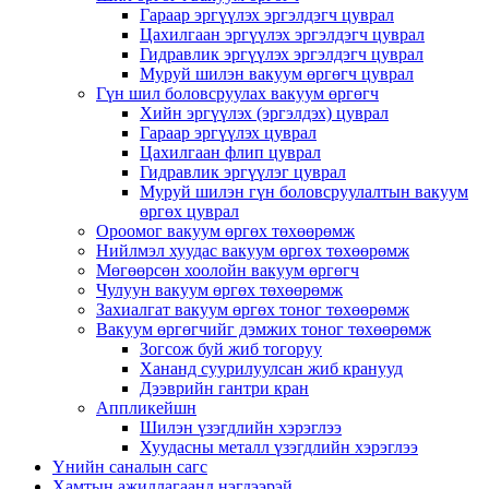
Гараар эргүүлэх эргэлдэгч цуврал
Цахилгаан эргүүлэх эргэлдэгч цуврал
Гидравлик эргүүлэх эргэлдэгч цуврал
Муруй шилэн вакуум өргөгч цуврал
Гүн шил боловсруулах вакуум өргөгч
Хийн эргүүлэх (эргэлдэх) цуврал
Гараар эргүүлэх цуврал
Цахилгаан флип цуврал
Гидравлик эргүүлэг цуврал
Муруй шилэн гүн боловсруулалтын вакуум
өргөх цуврал
Ороомог вакуум өргөх төхөөрөмж
Нийлмэл хуудас вакуум өргөх төхөөрөмж
Мөгөөрсөн хоолойн вакуум өргөгч
Чулуун вакуум өргөх төхөөрөмж
Захиалгат вакуум өргөх тоног төхөөрөмж
Вакуум өргөгчийг дэмжих тоног төхөөрөмж
Зогсож буй жиб тогоруу
Хананд суурилуулсан жиб кранууд
Дээврийн гантри кран
Аппликейшн
Шилэн үзэгдлийн хэрэглээ
Хуудасны металл үзэгдлийн хэрэглээ
Үнийн саналын сагс
Хамтын ажиллагаанд нэгдээрэй