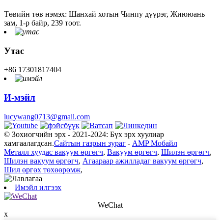
Төвийн төв нэмэх: Шанхай хотын Чинпу дүүрэг, Жиююань
зам, 1-р байр, 239 тоот.
Утас
+86 17301817404
И-мэйл
lucywang0713@gmail.com
© Зохиогчийн эрх - 2021-2024: Бүх эрх хуулиар
хамгаалагдсан.
Сайтын газрын зураг
-
AMP Мобайл
Металл хуудас вакуум өргөгч
,
Вакуум өргөгч
,
Шилэн өргөгч
,
Шилэн вакуум өргөгч
,
Агаараар ажилладаг вакуум өргөгч
,
Шил өргөх төхөөрөмж
,
Имэйл илгээх
WeChat
x