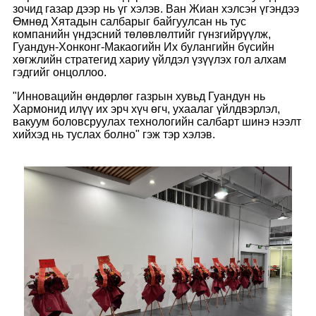
зочид газар дээр нь үг хэлэв. Ван Жиан хэлсэн үгэндээ
Өмнөд Хятадын салбарыг байгуулсан нь тус
компанийн үндэсний төлөвлөлтийг гүнзгийрүүлж,
Гуандун-Хонконг-Макаогийн Их булангийн бүсийн
хөгжлийн стратегид хариу үйлдэл үзүүлэх гол алхам
гэдгийг онцоллоо.
"Инновацийн өндөрлөг газрын хувьд Гуандун нь
Хармонид илүү их эрч хүч өгч, ухаалаг үйлдвэрлэл,
вакуум боловсруулах технологийн салбарт шинэ нээлт
хийхэд нь туслах болно" гэж тэр хэлэв.