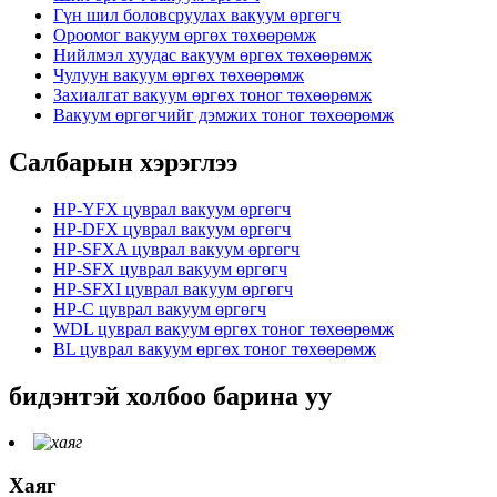
Гүн шил боловсруулах вакуум өргөгч
Ороомог вакуум өргөх төхөөрөмж
Нийлмэл хуудас вакуум өргөх төхөөрөмж
Чулуун вакуум өргөх төхөөрөмж
Захиалгат вакуум өргөх тоног төхөөрөмж
Вакуум өргөгчийг дэмжих тоног төхөөрөмж
Салбарын хэрэглээ
HP-YFX цуврал вакуум өргөгч
HP-DFX цуврал вакуум өргөгч
HP-SFXA цуврал вакуум өргөгч
HP-SFX цуврал вакуум өргөгч
HP-SFXI цуврал вакуум өргөгч
HP-C цуврал вакуум өргөгч
WDL цуврал вакуум өргөх тоног төхөөрөмж
BL цуврал вакуум өргөх тоног төхөөрөмж
бидэнтэй холбоо барина уу
Хаяг