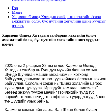
Гэр
Мэдээ
Хармони Өмнөд Хятадын салбарын нээлтийн ёслол
амжилттай болж, бүс нутгийн хөгжлийн шинэ хуудсыг
нээлээ.
Хармони Өмнөд Хятадын салбарын нээлтийн ёслол
амжилттай болж, бүс нутгийн хөгжлийн шинэ хуудсыг
нээлээ.
2025 оны 2-р сарын 22-ны өглөө Хармони Өмнөд
Хятадын салбар нь Гуандун мужийн Фошан хотын
Шунде Шунлиан машин механизмын хотхонд
байгуулагдсаныхаа төлөө тууз хайчлах ёслолыг зохион
байгуулав. Ёслолын сэдэв нь "Шинэ эхлэлийн цэгээс
хүч чадлыг цуглуулж, Ирээдүйг хамтдаа шинэчлэх"
бөгөөд энэхүү түүхэн мөчийг гэрчлэхийн тулд тус
паркийн төлөөлөгчид, төв оффисын удирдлагууд болон
түншүүдийг урьж байна.
Хармони компанийн дарга Ван Жиан болон бусад