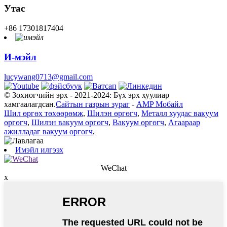
Утас
+86 17301817404
И-мэйл
lucywang0713@gmail.com
© Зохиогчийн эрх - 2021-2024: Бүх эрх хуулиар
хамгаалагдсан.
Сайтын газрын зураг
-
AMP Мобайл
Шил өргөх төхөөрөмж
,
Шилэн өргөгч
,
Металл хуудас вакуум
өргөгч
,
Шилэн вакуум өргөгч
,
Вакуум өргөгч
,
Агаараар
ажилладаг вакуум өргөгч
,
Имэйл илгээх
WeChat
x