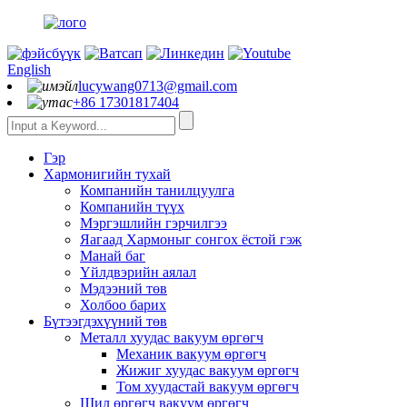
English
lucywang0713@gmail.com
+86 17301817404
Гэр
Хармонигийн тухай
Компанийн танилцуулга
Компанийн түүх
Мэргэшлийн гэрчилгээ
Яагаад Хармоныг сонгох ёстой гэж
Манай баг
Үйлдвэрийн аялал
Мэдээний төв
Холбоо барих
Бүтээгдэхүүний төв
Металл хуудас вакуум өргөгч
Механик вакуум өргөгч
Жижиг хуудас вакуум өргөгч
Том хуудастай вакуум өргөгч
Шил өргөгч вакуум өргөгч