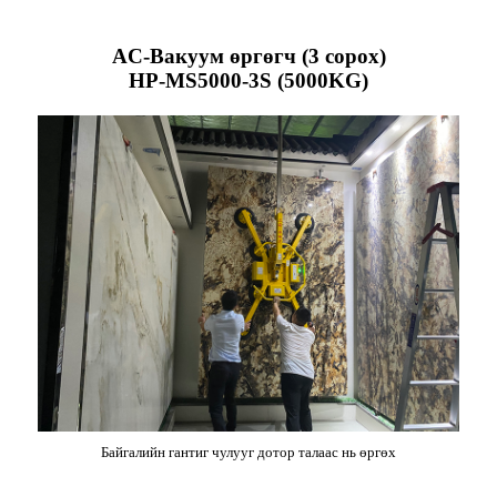
AC-Вакуум өргөгч (3 сорох)
HP-MS5000-3S (5000KG)
Байгалийн гантиг чулууг дотор талаас нь өргөх