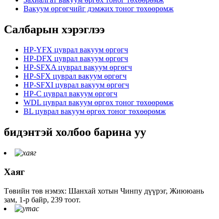
Вакуум өргөгчийг дэмжих тоног төхөөрөмж
Салбарын хэрэглээ
HP-YFX цуврал вакуум өргөгч
HP-DFX цуврал вакуум өргөгч
HP-SFXA цуврал вакуум өргөгч
HP-SFX цуврал вакуум өргөгч
HP-SFXI цуврал вакуум өргөгч
HP-C цуврал вакуум өргөгч
WDL цуврал вакуум өргөх тоног төхөөрөмж
BL цуврал вакуум өргөх тоног төхөөрөмж
бидэнтэй холбоо барина уу
Хаяг
Төвийн төв нэмэх: Шанхай хотын Чинпу дүүрэг, Жиююань
зам, 1-р байр, 239 тоот.