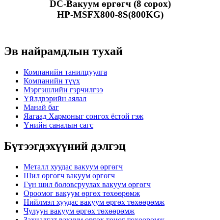
DC-Вакуум өргөгч (8 сорох)
HP-MSFX800-8S(800KG)
Эв найрамдлын тухай
Компанийн танилцуулга
Компанийн түүх
Мэргэшлийн гэрчилгээ
Үйлдвэрийн аялал
Манай баг
Яагаад Хармоныг сонгох ёстой гэж
Үнийн саналын сагс
Бүтээгдэхүүний дэлгэц
Металл хуудас вакуум өргөгч
Шил өргөгч вакуум өргөгч
Гүн шил боловсруулах вакуум өргөгч
Ороомог вакуум өргөх төхөөрөмж
Нийлмэл хуудас вакуум өргөх төхөөрөмж
Чулуун вакуум өргөх төхөөрөмж
Захиалгат вакуум өргөх тоног төхөөрөмж