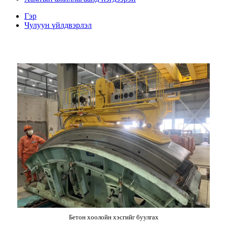
Гэр
Чулуун үйлдвэрлэл
Бетон хоолойн хэсгийг буулгах