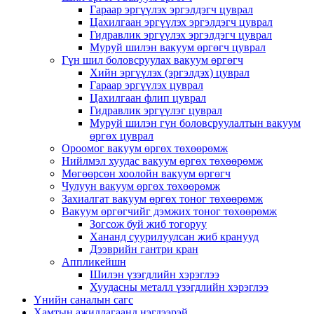
Гараар эргүүлэх эргэлдэгч цуврал
Цахилгаан эргүүлэх эргэлдэгч цуврал
Гидравлик эргүүлэх эргэлдэгч цуврал
Муруй шилэн вакуум өргөгч цуврал
Гүн шил боловсруулах вакуум өргөгч
Хийн эргүүлэх (эргэлдэх) цуврал
Гараар эргүүлэх цуврал
Цахилгаан флип цуврал
Гидравлик эргүүлэг цуврал
Муруй шилэн гүн боловсруулалтын вакуум
өргөх цуврал
Ороомог вакуум өргөх төхөөрөмж
Нийлмэл хуудас вакуум өргөх төхөөрөмж
Мөгөөрсөн хоолойн вакуум өргөгч
Чулуун вакуум өргөх төхөөрөмж
Захиалгат вакуум өргөх тоног төхөөрөмж
Вакуум өргөгчийг дэмжих тоног төхөөрөмж
Зогсож буй жиб тогоруу
Хананд суурилуулсан жиб кранууд
Дээврийн гантри кран
Аппликейшн
Шилэн үзэгдлийн хэрэглээ
Хуудасны металл үзэгдлийн хэрэглээ
Үнийн саналын сагс
Хамтын ажиллагаанд нэгдээрэй