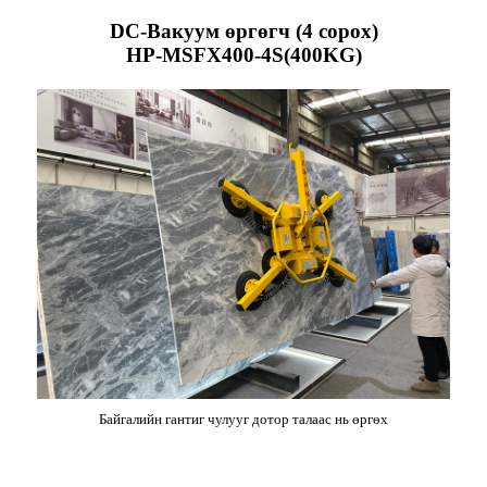
DC-Вакуум өргөгч (4 сорох)
HP-MSFX400-4S(400KG)
Байгалийн гантиг чулууг дотор талаас нь өргөх