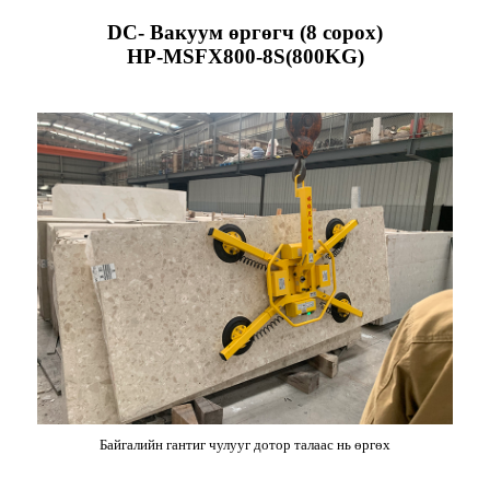
DC- Вакуум өргөгч (8 сорох)
HP-MSFX800-8S(800KG)
Байгалийн гантиг чулууг дотор талаас нь өргөх