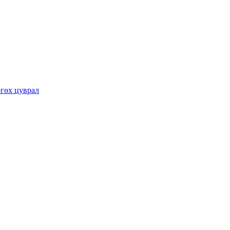
гөх цуврал