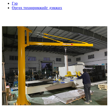
Гэр
Өргөх төхөөрөмжийг дэмжих