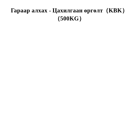
Гараар алхах - Цахилгаан өргөлт（KBK）
（500KG）