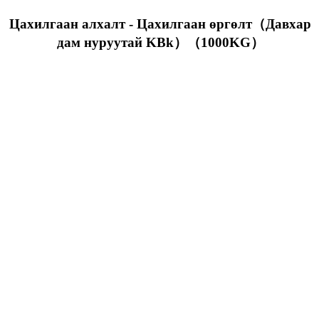
Цахилгаан алхалт - Цахилгаан өргөлт（Давхар
дам нуруутай KBk）（1000KG）