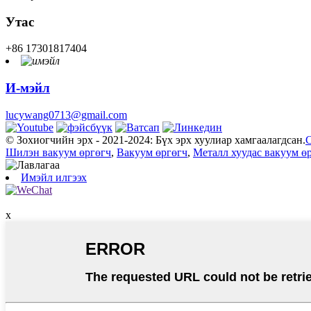
Утас
+86 17301817404
И-мэйл
lucywang0713@gmail.com
© Зохиогчийн эрх - 2021-2024: Бүх эрх хуулиар хамгаалагдсан.
С
Шилэн вакуум өргөгч
,
Вакуум өргөгч
,
Металл хуудас вакуум ө
Имэйл илгээх
x