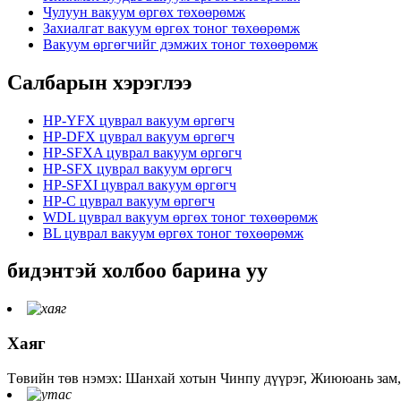
Чулуун вакуум өргөх төхөөрөмж
Захиалгат вакуум өргөх тоног төхөөрөмж
Вакуум өргөгчийг дэмжих тоног төхөөрөмж
Салбарын хэрэглээ
HP-YFX цуврал вакуум өргөгч
HP-DFX цуврал вакуум өргөгч
HP-SFXA цуврал вакуум өргөгч
HP-SFX цуврал вакуум өргөгч
HP-SFXI цуврал вакуум өргөгч
HP-C цуврал вакуум өргөгч
WDL цуврал вакуум өргөх тоног төхөөрөмж
BL цуврал вакуум өргөх тоног төхөөрөмж
бидэнтэй холбоо барина уу
Хаяг
Төвийн төв нэмэх: Шанхай хотын Чинпу дүүрэг, Жиююань зам, 1