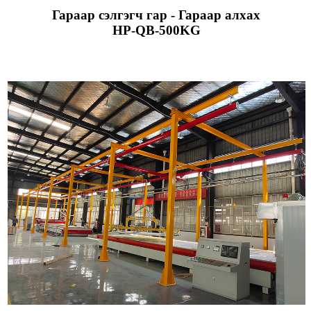
Гараар сэлгэгч гар - Гараар алхах
HP-QB-500KG