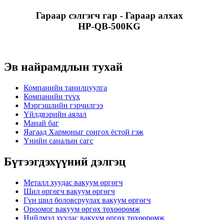
Гараар сэлгэгч гар - Гараар алхах
HP-QB-500KG
Эв найрамдлын тухай
Компанийн танилцуулга
Компанийн түүх
Мэргэшлийн гэрчилгээ
Үйлдвэрийн аялал
Манай баг
Яагаад Хармоныг сонгох ёстой гэж
Үнийн саналын сагс
Бүтээгдэхүүний дэлгэц
Металл хуудас вакуум өргөгч
Шил өргөгч вакуум өргөгч
Гүн шил боловсруулах вакуум өргөгч
Ороомог вакуум өргөх төхөөрөмж
Нийлмэл хуудас вакуум өргөх төхөөрөмж