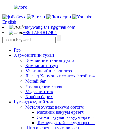
English
lucywang0713@gmail.com
+86 17301817404
Гэр
Хармонигийн тухай
Компанийн танилцуулга
Компанийн түүх
Мэргэшлийн гэрчилгээ
Яагаад Хармоныг сонгох ёстой гэж
Манай баг
Үйлдвэрийн аялал
Мэдээний төв
Холбоо барих
Бүтээгдэхүүний төв
Металл хуудас вакуум өргөгч
Механик вакуум өргөгч
Жижиг хуудас вакуум өргөгч
Том хуудастай вакуум өргөгч
Шил өргөгч вакуум өргөгч