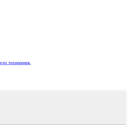
гөх төхөөрөмж
,