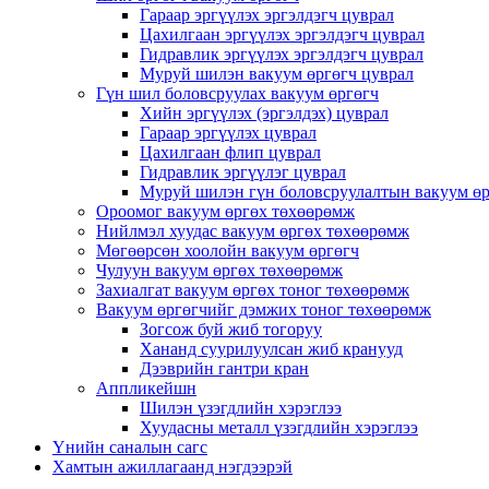
Гараар эргүүлэх эргэлдэгч цуврал
Цахилгаан эргүүлэх эргэлдэгч цуврал
Гидравлик эргүүлэх эргэлдэгч цуврал
Муруй шилэн вакуум өргөгч цуврал
Гүн шил боловсруулах вакуум өргөгч
Хийн эргүүлэх (эргэлдэх) цуврал
Гараар эргүүлэх цуврал
Цахилгаан флип цуврал
Гидравлик эргүүлэг цуврал
Муруй шилэн гүн боловсруулалтын вакуум өр
Ороомог вакуум өргөх төхөөрөмж
Нийлмэл хуудас вакуум өргөх төхөөрөмж
Мөгөөрсөн хоолойн вакуум өргөгч
Чулуун вакуум өргөх төхөөрөмж
Захиалгат вакуум өргөх тоног төхөөрөмж
Вакуум өргөгчийг дэмжих тоног төхөөрөмж
Зогсож буй жиб тогоруу
Хананд суурилуулсан жиб кранууд
Дээврийн гантри кран
Аппликейшн
Шилэн үзэгдлийн хэрэглээ
Хуудасны металл үзэгдлийн хэрэглээ
Үнийн саналын сагс
Хамтын ажиллагаанд нэгдээрэй