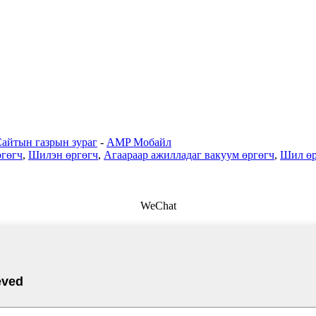
айтын газрын зураг
-
AMP Мобайл
ргөгч
,
Шилэн өргөгч
,
Агаараар ажилладаг вакуум өргөгч
,
Шил өр
WeChat